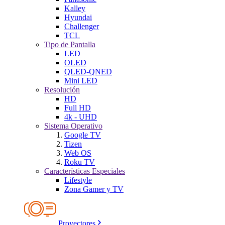
Kalley
Hyundai
Challenger
TCL
Tipo de Pantalla
LED
OLED
QLED-QNED
Mini LED
Resolución
HD
Full HD
4k - UHD
Sistema Operativo
Google TV
Tizen
Web OS
Roku TV
Características Especiales
Lifestyle
Zona Gamer y TV
Proyectores