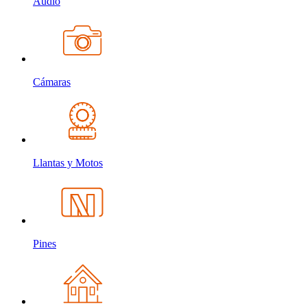
Audio
Cámaras
Llantas y Motos
Pines