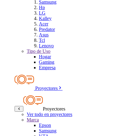
Samsung
Hp
LG
Kalley
Acer
Predator
Asus
Tcl
Lenovo
Tipo de Uso
Hogar
Gaming
Empresa
Proyectores
Proyectores
Ver todo en proyectores
Marca
Epson
Samsung