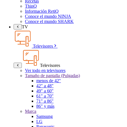
Recetas
ThinQ
Información RetiQ
Conoce el mundo NINJA
Conoce el mundo SHARK
TV
Televisores
Televisores
Ver todo en televisores
Tamaño de pantalla (Pulgadas)
menos de 42"
42" a 48"
49" a 60"
61" a 70"
71" a 86"
86" y más
Marca
Samsung
LG
Panasonic