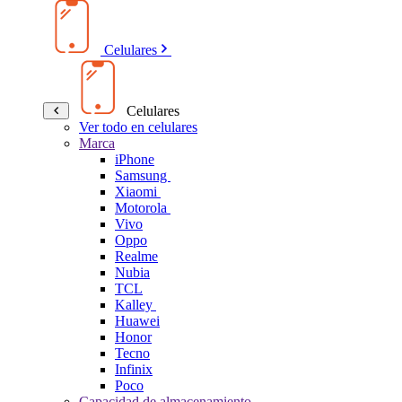
Celulares
Celulares
Ver todo en celulares
Marca
iPhone
Samsung
Xiaomi
Motorola
Vivo
Oppo
Realme
Nubia
TCL
Kalley
Huawei
Honor
Tecno
Infinix
Poco
Capacidad de almacenamiento