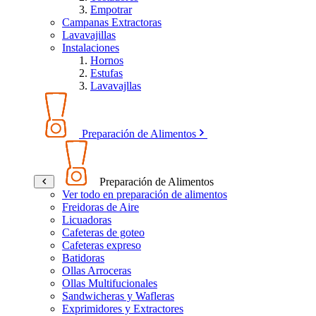
Empotrar
Campanas Extractoras
Lavavajillas
Instalaciones
Hornos
Estufas
Lavavajllas
Preparación de Alimentos
Preparación de Alimentos
Ver todo en preparación de alimentos
Freidoras de Aire
Licuadoras
Cafeteras de goteo
Cafeteras expreso
Batidoras
Ollas Arroceras
Ollas Multifucionales
Sandwicheras y Wafleras
Exprimidores y Extractores