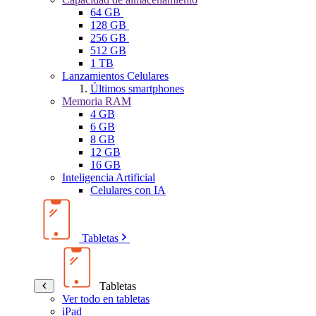
64 GB
128 GB
256 GB
512 GB
1 TB
Lanzamientos Celulares
Últimos smartphones
Memoria RAM
4 GB
6 GB
8 GB
12 GB
16 GB
Inteligencia Artificial
Celulares con IA
Tabletas
Tabletas
Ver todo en tabletas
iPad