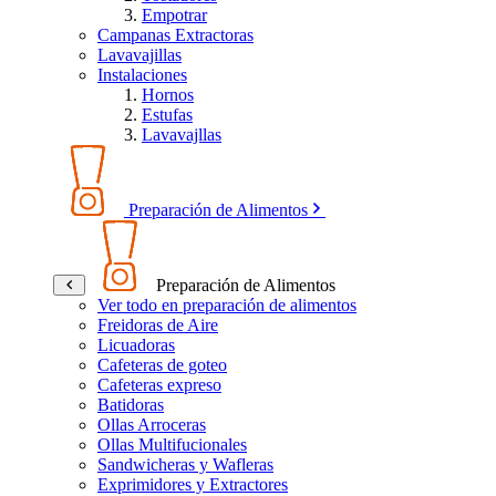
Empotrar
Campanas Extractoras
Lavavajillas
Instalaciones
Hornos
Estufas
Lavavajllas
Preparación de Alimentos
Preparación de Alimentos
Ver todo en preparación de alimentos
Freidoras de Aire
Licuadoras
Cafeteras de goteo
Cafeteras expreso
Batidoras
Ollas Arroceras
Ollas Multifucionales
Sandwicheras y Wafleras
Exprimidores y Extractores