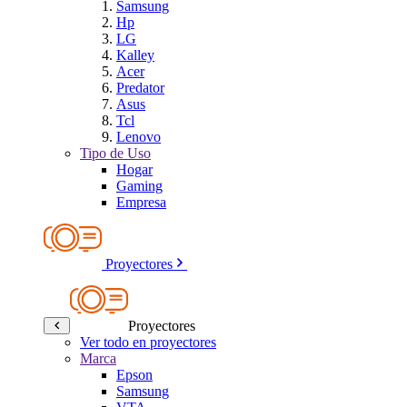
Samsung
Hp
LG
Kalley
Acer
Predator
Asus
Tcl
Lenovo
Tipo de Uso
Hogar
Gaming
Empresa
Proyectores
Proyectores
Ver todo en proyectores
Marca
Epson
Samsung