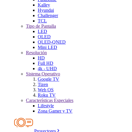
Kalley
Hyundai
Challenger
TCL
Tipo de Pantalla
LED
OLED
QLED-QNED
Mini LED
Resolución
HD
Full HD
4k - UHD
Sistema Operativo
Google TV
Tizen
Web OS
Roku TV
Características Especiales
Lifestyle
Zona Gamer y TV
Proyectores