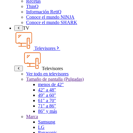
Recetas
ThinQ
Información RetiQ
Conoce el mundo NINJA
Conoce el mundo SHARK
TV
Televisores
Televisores
Ver todo en televisores
Tamaño de pantalla (Pulgadas)
menos de 42"
42" a 48"
49" a 60"
61" a 70"
71" a 86"
86" y más
Marca
Samsung
LG
Panasonic