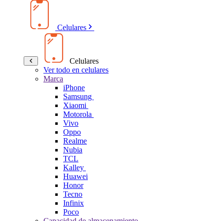
Celulares
Celulares
Ver todo en celulares
Marca
iPhone
Samsung
Xiaomi
Motorola
Vivo
Oppo
Realme
Nubia
TCL
Kalley
Huawei
Honor
Tecno
Infinix
Poco
Capacidad de almacenamiento