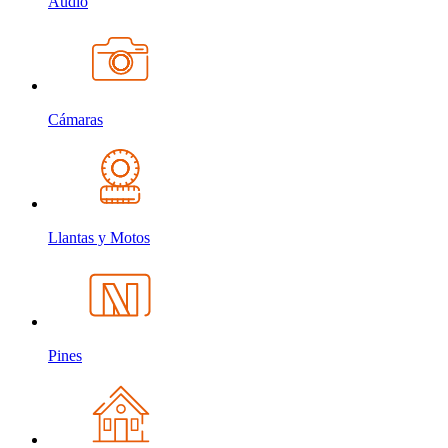
Audio
Cámaras
Llantas y Motos
Pines