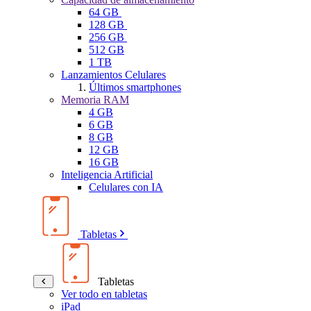
64 GB
128 GB
256 GB
512 GB
1 TB
Lanzamientos Celulares
Últimos smartphones
Memoria RAM
4 GB
6 GB
8 GB
12 GB
16 GB
Inteligencia Artificial
Celulares con IA
Tabletas
Tabletas
Ver todo en tabletas
iPad