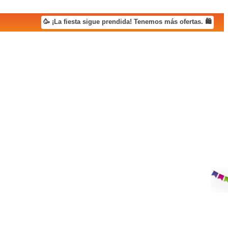
🥳 ¡La fiesta sigue prendida! Tenemos más ofertas. 🛍️