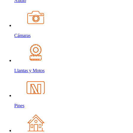
Audio
Cámaras
Llantas y Motos
Pines