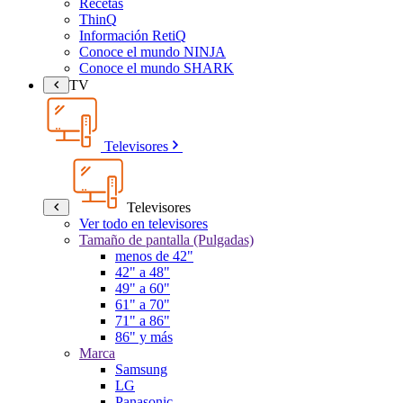
Recetas
ThinQ
Información RetiQ
Conoce el mundo NINJA
Conoce el mundo SHARK
TV
Televisores
Televisores
Ver todo en televisores
Tamaño de pantalla (Pulgadas)
menos de 42"
42" a 48"
49" a 60"
61" a 70"
71" a 86"
86" y más
Marca
Samsung
LG
Panasonic