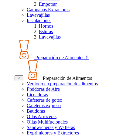
Empotrar
Campanas Extractoras
Lavavajillas
Instalaciones
Hornos
Estufas
Lavavajllas
Preparación de Alimentos
Preparación de Alimentos
Ver todo en preparación de alimentos
Freidoras de Aire
Licuadoras
Cafeteras de goteo
Cafeteras expreso
Batidoras
Ollas Arroceras
Ollas Multifucionales
Sandwicheras y Wafleras
Exprimidores y Extractores