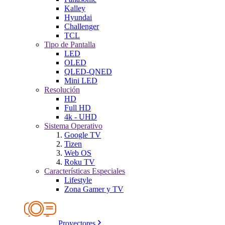
Kalley
Hyundai
Challenger
TCL
Tipo de Pantalla
LED
OLED
QLED-QNED
Mini LED
Resolución
HD
Full HD
4k - UHD
Sistema Operativo
Google TV
Tizen
Web OS
Roku TV
Características Especiales
Lifestyle
Zona Gamer y TV
Proyectores