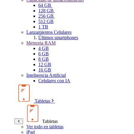
64 GB
128 GB
256 GB
512 GB
1 TB
Lanzamientos Celulares
Últimos smartphones
Memoria RAM
4 GB
6 GB
8 GB
12 GB
16 GB
Inteligencia Artificial
Celulares con IA
Tabletas
Tabletas
Ver todo en tabletas
iPad