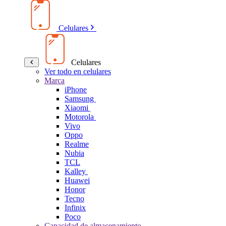
Celulares
Celulares
Ver todo en celulares
Marca
iPhone
Samsung
Xiaomi
Motorola
Vivo
Oppo
Realme
Nubia
TCL
Kalley
Huawei
Honor
Tecno
Infinix
Poco
Capacidad de almacenamiento