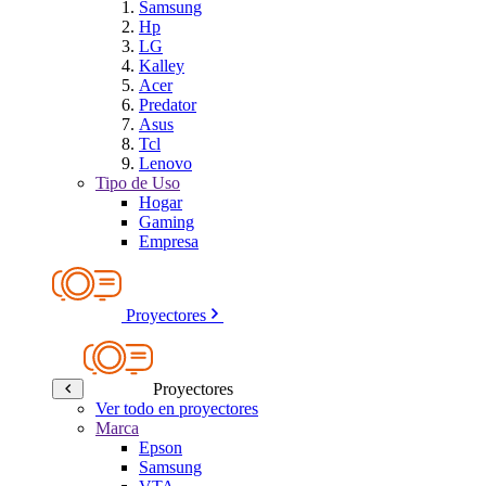
Samsung
Hp
LG
Kalley
Acer
Predator
Asus
Tcl
Lenovo
Tipo de Uso
Hogar
Gaming
Empresa
Proyectores
Proyectores
Ver todo en proyectores
Marca
Epson
Samsung