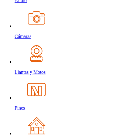
Audio
Cámaras
Llantas y Motos
Pines