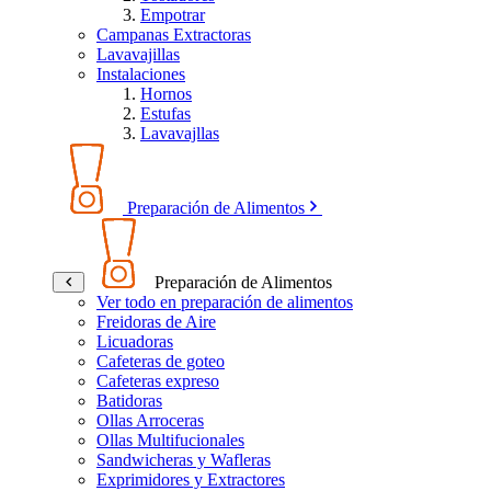
Empotrar
Campanas Extractoras
Lavavajillas
Instalaciones
Hornos
Estufas
Lavavajllas
Preparación de Alimentos
Preparación de Alimentos
Ver todo en preparación de alimentos
Freidoras de Aire
Licuadoras
Cafeteras de goteo
Cafeteras expreso
Batidoras
Ollas Arroceras
Ollas Multifucionales
Sandwicheras y Wafleras
Exprimidores y Extractores