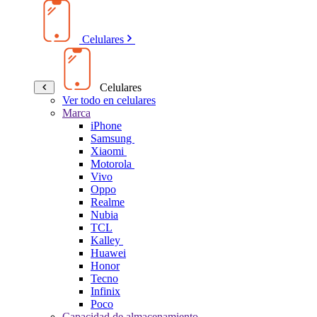
Celulares
Celulares
Ver todo en celulares
Marca
iPhone
Samsung
Xiaomi
Motorola
Vivo
Oppo
Realme
Nubia
TCL
Kalley
Huawei
Honor
Tecno
Infinix
Poco
Capacidad de almacenamiento