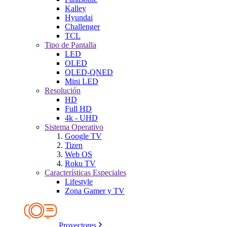
Kalley
Hyundai
Challenger
TCL
Tipo de Pantalla
LED
OLED
QLED-QNED
Mini LED
Resolución
HD
Full HD
4k - UHD
Sistema Operativo
Google TV
Tizen
Web OS
Roku TV
Características Especiales
Lifestyle
Zona Gamer y TV
Proyectores