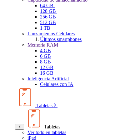
64 GB
128 GB
256 GB
512 GB
1 TB
Lanzamientos Celulares
Últimos smartphones
Memoria RAM
4 GB
6 GB
8 GB
12 GB
16 GB
Inteligencia Artificial
Celulares con IA
Tabletas
Tabletas
Ver todo en tabletas
iPad