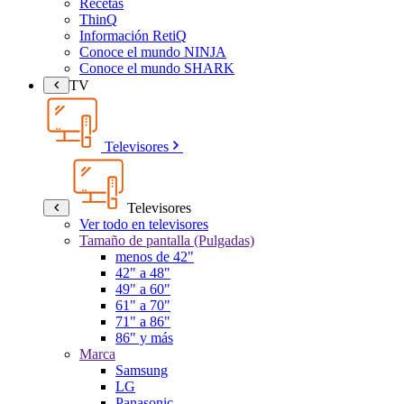
Recetas
ThinQ
Información RetiQ
Conoce el mundo NINJA
Conoce el mundo SHARK
TV
Televisores
Televisores
Ver todo en televisores
Tamaño de pantalla (Pulgadas)
menos de 42"
42" a 48"
49" a 60"
61" a 70"
71" a 86"
86" y más
Marca
Samsung
LG
Panasonic