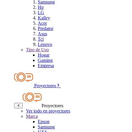
Samsung
Hp
LG
Kalley
Acer
Predator
Asus
Tcl
Lenovo
Tipo de Uso
Hogar
Gaming
Empresa
Proyectores
Proyectores
Ver todo en proyectores
Marca
Epson
Samsung