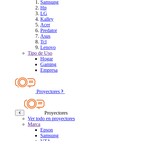
Samsung
Hp
LG
Kalley
Acer
Predator
Asus
Tcl
Lenovo
Tipo de Uso
Hogar
Gaming
Empresa
Proyectores
Proyectores
Ver todo en proyectores
Marca
Epson
Samsung