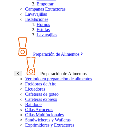
Empotrar
Campanas Extractoras
Lavavajillas
Instalaciones
Hornos
Estufas
Lavavajllas
Preparación de Alimentos
Preparación de Alimentos
Ver todo en preparación de alimentos
Freidoras de Aire
Licuadoras
Cafeteras de goteo
Cafeteras expreso
Batidoras
Ollas Arroceras
Ollas Multifucionales
Sandwicheras y Wafleras
Exprimidores y Extractores