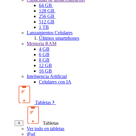
64 GB
128 GB
256 GB
512 GB
1 TB
Lanzamientos Celulares
Últimos smartphones
Memoria RAM
4 GB
6 GB
8 GB
12 GB
16 GB
Inteligencia Artificial
Celulares con IA
Tabletas
Tabletas
Ver todo en tabletas
iPad