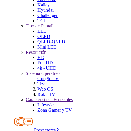
Kalley
Hyundai
Challenger
TCL
Tipo de Pantalla
LED
OLED
QLED-QNED
Mini LED
Resolución
HD
Full HD
4k - UHD
Sistema Operativo
Google TV
Tizen
Web OS
Roku TV
Características Especiales
Lifestyle
Zona Gamer y TV
Proyectores