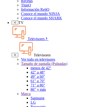
Recetas
ThinQ
Información RetiQ
Conoce el mundo NINJA
Conoce el mundo SHARK
TV
Televisores
Televisores
Ver todo en televisores
Tamaño de pantalla (Pulgadas)
menos de 42"
42" a 48"
49" a 60"
61" a 70"
71" a 86"
86" y más
Marca
Samsung
LG
Panasonic