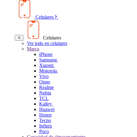
Celulares
Celulares
Ver todo en celulares
Marca
iPhone
Samsung
Xiaomi
Motorola
Vivo
Oppo
Realme
Nubia
TCL
Kalley
Huawei
Honor
Tecno
Infinix
Poco
Capacidad de almacenamiento