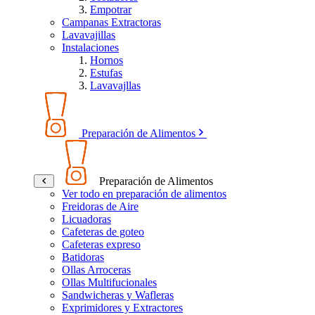
Empotrar
Campanas Extractoras
Lavavajillas
Instalaciones
Hornos
Estufas
Lavavajllas
Preparación de Alimentos
Preparación de Alimentos
Ver todo en preparación de alimentos
Freidoras de Aire
Licuadoras
Cafeteras de goteo
Cafeteras expreso
Batidoras
Ollas Arroceras
Ollas Multifucionales
Sandwicheras y Wafleras
Exprimidores y Extractores