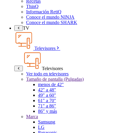
Recetas
ThinQ
Información RetiQ
Conoce el mundo NINJA
Conoce el mundo SHARK
TV
Televisores
Televisores
Ver todo en televisores
Tamaño de pantalla (Pulgadas)
menos de 42"
42" a 48"
49" a 60"
61" a 70"
71" a 86"
86" y más
Marca
Samsung
LG
Panasonic