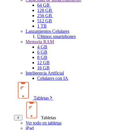
64 GB
128 GB
256 GB
512 GB
1 TB
Lanzamientos Celulares
Últimos smartphones
Memoria RAM
4 GB
6 GB
8 GB
12 GB
16 GB
Inteligencia Artificial
Celulares con IA
Tabletas
Tabletas
Ver todo en tabletas
iPad