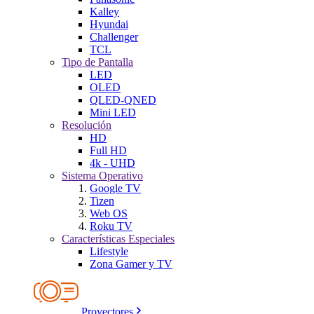
Kalley
Hyundai
Challenger
TCL
Tipo de Pantalla
LED
OLED
QLED-QNED
Mini LED
Resolución
HD
Full HD
4k - UHD
Sistema Operativo
Google TV
Tizen
Web OS
Roku TV
Características Especiales
Lifestyle
Zona Gamer y TV
Proyectores