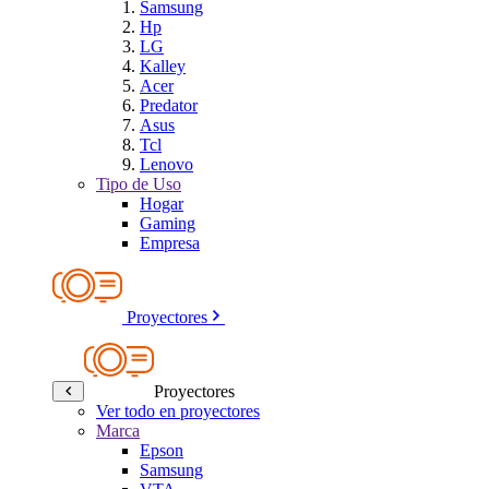
Samsung
Hp
LG
Kalley
Acer
Predator
Asus
Tcl
Lenovo
Tipo de Uso
Hogar
Gaming
Empresa
Proyectores
Proyectores
Ver todo en proyectores
Marca
Epson
Samsung