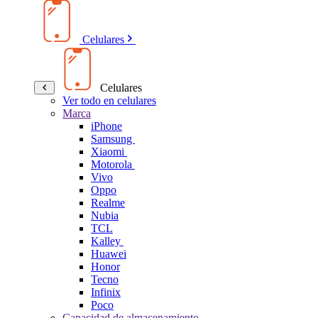
Celulares
Celulares
Ver todo en celulares
Marca
iPhone
Samsung
Xiaomi
Motorola
Vivo
Oppo
Realme
Nubia
TCL
Kalley
Huawei
Honor
Tecno
Infinix
Poco
Capacidad de almacenamiento