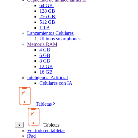
64 GB
128 GB
256 GB
512 GB
1 TB
Lanzamientos Celulares
Últimos smartphones
Memoria RAM
4 GB
6 GB
8 GB
12 GB
16 GB
Inteligencia Artificial
Celulares con IA
Tabletas
Tabletas
Ver todo en tabletas
iPad