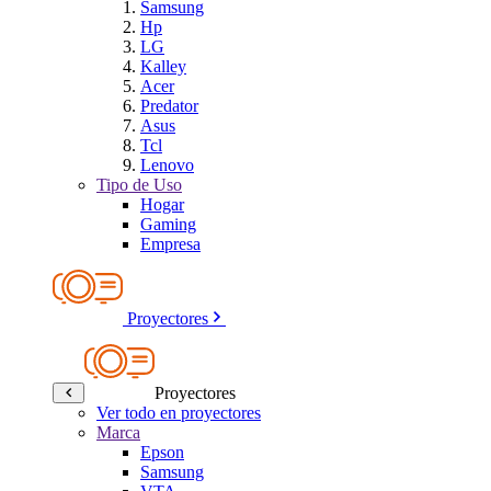
Samsung
Hp
LG
Kalley
Acer
Predator
Asus
Tcl
Lenovo
Tipo de Uso
Hogar
Gaming
Empresa
Proyectores
Proyectores
Ver todo en proyectores
Marca
Epson
Samsung