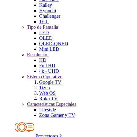
Kalley
Hyundai
Challenger
TCL
Tipo de Pantalla
LED
OLED
QLED-QNED
Mini LED
Resolución
HD
Full HD
4k - UHD
Sistema Operativo
Google TV
Tizen
Web OS
Roku TV
Características Especiales
Lifestyle
Zona Gamer y TV
Proyectores