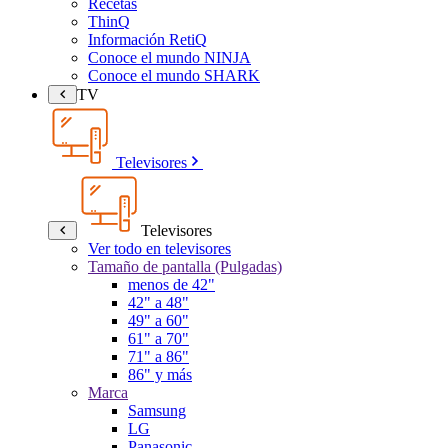
Recetas
ThinQ
Información RetiQ
Conoce el mundo NINJA
Conoce el mundo SHARK
TV
Televisores
Televisores
Ver todo en televisores
Tamaño de pantalla (Pulgadas)
menos de 42"
42" a 48"
49" a 60"
61" a 70"
71" a 86"
86" y más
Marca
Samsung
LG
Panasonic