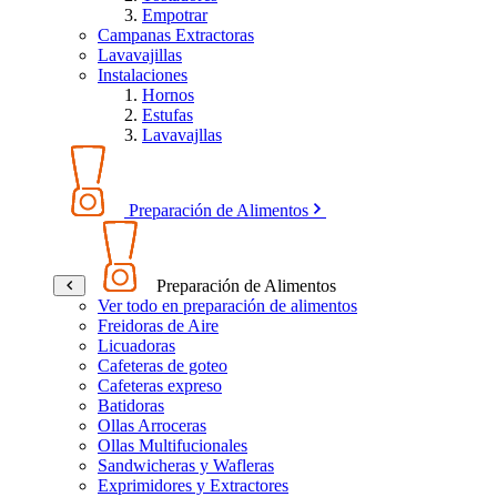
Empotrar
Campanas Extractoras
Lavavajillas
Instalaciones
Hornos
Estufas
Lavavajllas
Preparación de Alimentos
Preparación de Alimentos
Ver todo en preparación de alimentos
Freidoras de Aire
Licuadoras
Cafeteras de goteo
Cafeteras expreso
Batidoras
Ollas Arroceras
Ollas Multifucionales
Sandwicheras y Wafleras
Exprimidores y Extractores