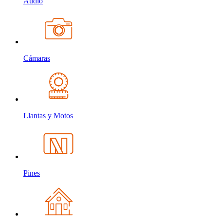
Audio
Cámaras
Llantas y Motos
Pines