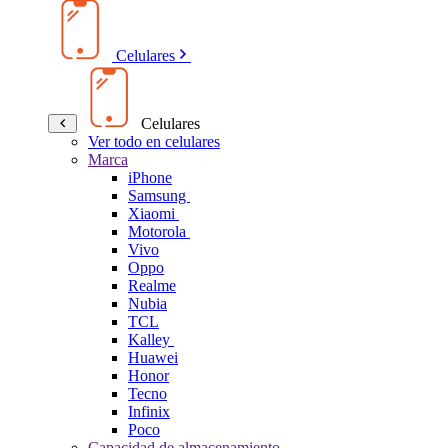
Celulares
Celulares
Ver todo en celulares
Marca
iPhone
Samsung
Xiaomi
Motorola
Vivo
Oppo
Realme
Nubia
TCL
Kalley
Huawei
Honor
Tecno
Infinix
Poco
Capacidad de almacenamiento