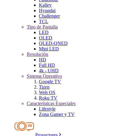
Kalley
Hyundai
Challenger
TCL
Tipo de Pantalla
LED
OLED
QLED-QNED
Mini LED
Resolución
HD
Full HD
4k - UHD
Sistema Operativo
Google TV
Tizen
Web OS
Roku TV
Características Especiales
Lifestyle
Zona Gamer y TV
Proyectores