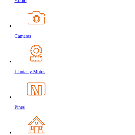
Audio
Cámaras
Llantas y Motos
Pines