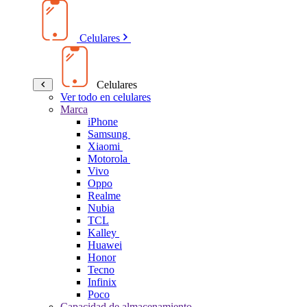
Celulares
Celulares
Ver todo en celulares
Marca
iPhone
Samsung
Xiaomi
Motorola
Vivo
Oppo
Realme
Nubia
TCL
Kalley
Huawei
Honor
Tecno
Infinix
Poco
Capacidad de almacenamiento