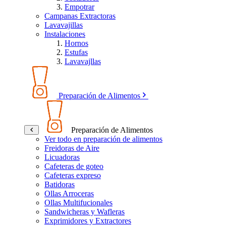
Empotrar
Campanas Extractoras
Lavavajillas
Instalaciones
Hornos
Estufas
Lavavajllas
Preparación de Alimentos
Preparación de Alimentos
Ver todo en preparación de alimentos
Freidoras de Aire
Licuadoras
Cafeteras de goteo
Cafeteras expreso
Batidoras
Ollas Arroceras
Ollas Multifucionales
Sandwicheras y Wafleras
Exprimidores y Extractores