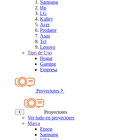
Samsung
Hp
LG
Kalley
Acer
Predator
Asus
Tcl
Lenovo
Tipo de Uso
Hogar
Gaming
Empresa
Proyectores
Proyectores
Ver todo en proyectores
Marca
Epson
Samsung