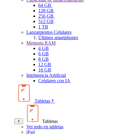
64 GB
128 GB
256 GB
512 GB
1 TB
Lanzamientos Celulares
Últimos smartphones
Memoria RAM
4 GB
6 GB
8 GB
12 GB
16 GB
Inteligencia Artificial
Celulares con IA
Tabletas
Tabletas
Ver todo en tabletas
iPad