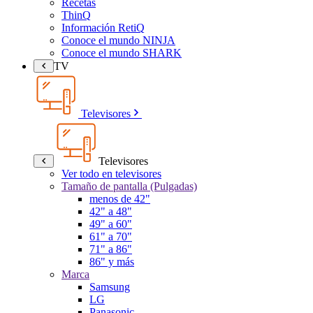
Recetas
ThinQ
Información RetiQ
Conoce el mundo NINJA
Conoce el mundo SHARK
TV
Televisores
Televisores
Ver todo en televisores
Tamaño de pantalla (Pulgadas)
menos de 42"
42" a 48"
49" a 60"
61" a 70"
71" a 86"
86" y más
Marca
Samsung
LG
Panasonic