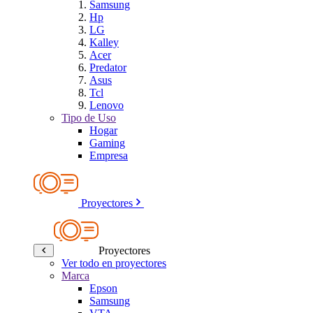
Samsung
Hp
LG
Kalley
Acer
Predator
Asus
Tcl
Lenovo
Tipo de Uso
Hogar
Gaming
Empresa
Proyectores
Proyectores
Ver todo en proyectores
Marca
Epson
Samsung