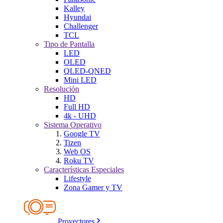
Kalley
Hyundai
Challenger
TCL
Tipo de Pantalla
LED
OLED
QLED-QNED
Mini LED
Resolución
HD
Full HD
4k - UHD
Sistema Operativo
Google TV
Tizen
Web OS
Roku TV
Características Especiales
Lifestyle
Zona Gamer y TV
Proyectores