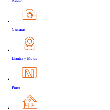
Audio
Cámaras
Llantas y Motos
Pines