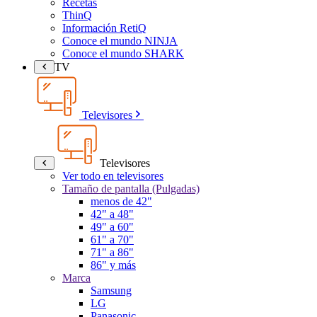
Recetas
ThinQ
Información RetiQ
Conoce el mundo NINJA
Conoce el mundo SHARK
TV
Televisores
Televisores
Ver todo en televisores
Tamaño de pantalla (Pulgadas)
menos de 42"
42" a 48"
49" a 60"
61" a 70"
71" a 86"
86" y más
Marca
Samsung
LG
Panasonic