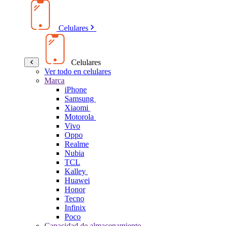
Celulares
Celulares
Ver todo en celulares
Marca
iPhone
Samsung
Xiaomi
Motorola
Vivo
Oppo
Realme
Nubia
TCL
Kalley
Huawei
Honor
Tecno
Infinix
Poco
Capacidad de almacenamiento