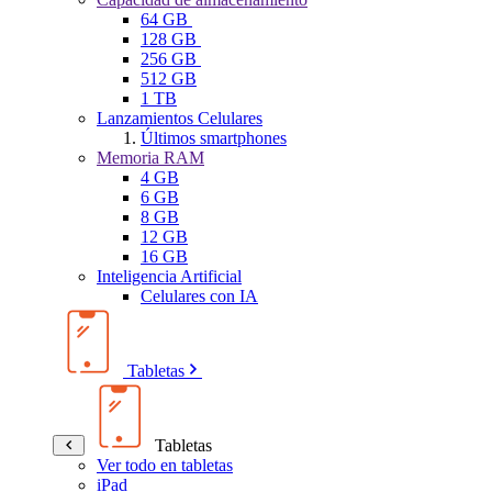
64 GB
128 GB
256 GB
512 GB
1 TB
Lanzamientos Celulares
Últimos smartphones
Memoria RAM
4 GB
6 GB
8 GB
12 GB
16 GB
Inteligencia Artificial
Celulares con IA
Tabletas
Tabletas
Ver todo en tabletas
iPad