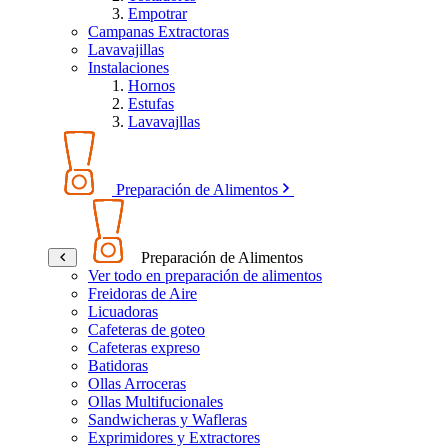
Empotrar
Campanas Extractoras
Lavavajillas
Instalaciones
Hornos
Estufas
Lavavajllas
Preparación de Alimentos
Preparación de Alimentos
Ver todo en preparación de alimentos
Freidoras de Aire
Licuadoras
Cafeteras de goteo
Cafeteras expreso
Batidoras
Ollas Arroceras
Ollas Multifucionales
Sandwicheras y Wafleras
Exprimidores y Extractores