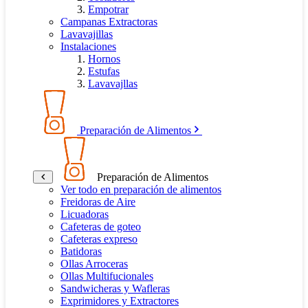
Empotrar
Campanas Extractoras
Lavavajillas
Instalaciones
Hornos
Estufas
Lavavajllas
Preparación de Alimentos
Preparación de Alimentos
Ver todo en preparación de alimentos
Freidoras de Aire
Licuadoras
Cafeteras de goteo
Cafeteras expreso
Batidoras
Ollas Arroceras
Ollas Multifucionales
Sandwicheras y Wafleras
Exprimidores y Extractores