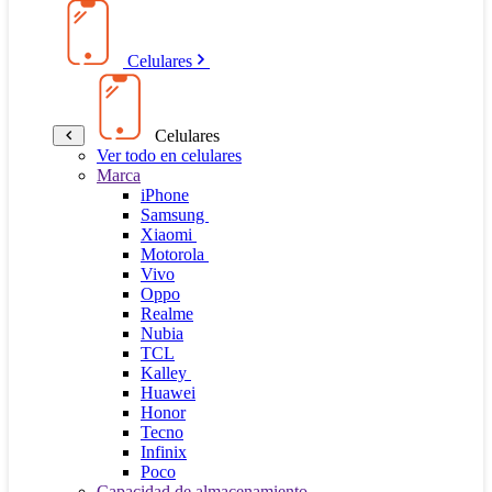
Celulares
Celulares
Ver todo en celulares
Marca
iPhone
Samsung
Xiaomi
Motorola
Vivo
Oppo
Realme
Nubia
TCL
Kalley
Huawei
Honor
Tecno
Infinix
Poco
Capacidad de almacenamiento