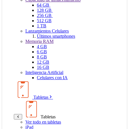
64 GB
128 GB
256 GB
512 GB
1 TB
Lanzamientos Celulares
Últimos smartphones
Memoria RAM
4 GB
6 GB
8 GB
12 GB
16 GB
Inteligencia Artificial
Celulares con IA
Tabletas
Tabletas
Ver todo en tabletas
iPad