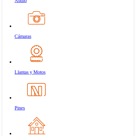
Audio
Cámaras
Llantas y Motos
Pines