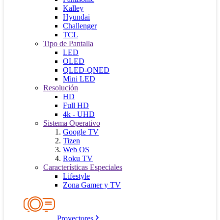
Kalley
Hyundai
Challenger
TCL
Tipo de Pantalla
LED
OLED
QLED-QNED
Mini LED
Resolución
HD
Full HD
4k - UHD
Sistema Operativo
Google TV
Tizen
Web OS
Roku TV
Características Especiales
Lifestyle
Zona Gamer y TV
Proyectores