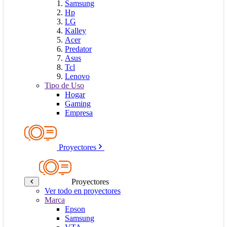
Samsung
Hp
LG
Kalley
Acer
Predator
Asus
Tcl
Lenovo
Tipo de Uso
Hogar
Gaming
Empresa
Proyectores
Proyectores
Ver todo en proyectores
Marca
Epson
Samsung