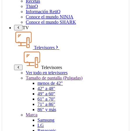
Recetas
ThinQ
Información RetiQ
Conoce el mundo NINJA
Conoce el mundo SHARK
TV
Televisores
Televisores
Ver todo en televisores
Tamaño de pantalla (Pulgadas)
menos de 42"
42" a 48"
49" a 60"
61" a 70"
71" a 86"
86" y más
Marca
Samsung
LG
Panasonic