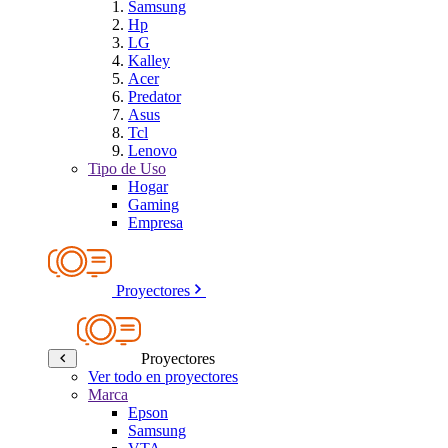
Samsung
Hp
LG
Kalley
Acer
Predator
Asus
Tcl
Lenovo
Tipo de Uso
Hogar
Gaming
Empresa
Proyectores
Proyectores
Ver todo en proyectores
Marca
Epson
Samsung