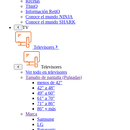
Recetas
ThinQ
Información RetiQ
Conoce el mundo NINJA
Conoce el mundo SHARK
TV
Televisores
Televisores
Ver todo en televisores
Tamaño de pantalla (Pulgadas)
menos de 42"
42" a 48"
49" a 60"
61" a 70"
71" a 86"
86" y más
Marca
Samsung
LG
Panasonic