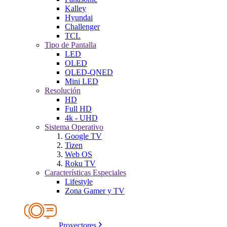
Kalley
Hyundai
Challenger
TCL
Tipo de Pantalla
LED
OLED
QLED-QNED
Mini LED
Resolución
HD
Full HD
4k - UHD
Sistema Operativo
Google TV
Tizen
Web OS
Roku TV
Características Especiales
Lifestyle
Zona Gamer y TV
Proyectores