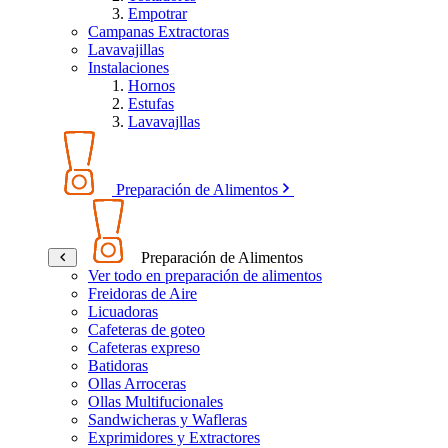
Empotrar
Campanas Extractoras
Lavavajillas
Instalaciones
Hornos
Estufas
Lavavajllas
Preparación de Alimentos
Preparación de Alimentos
Ver todo en preparación de alimentos
Freidoras de Aire
Licuadoras
Cafeteras de goteo
Cafeteras expreso
Batidoras
Ollas Arroceras
Ollas Multifucionales
Sandwicheras y Wafleras
Exprimidores y Extractores