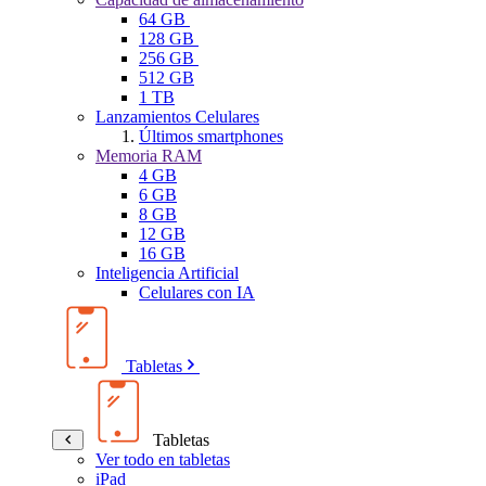
64 GB
128 GB
256 GB
512 GB
1 TB
Lanzamientos Celulares
Últimos smartphones
Memoria RAM
4 GB
6 GB
8 GB
12 GB
16 GB
Inteligencia Artificial
Celulares con IA
Tabletas
Tabletas
Ver todo en tabletas
iPad