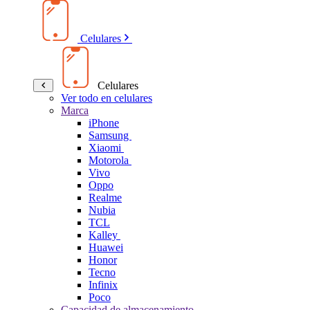
Celulares
Celulares
Ver todo en celulares
Marca
iPhone
Samsung
Xiaomi
Motorola
Vivo
Oppo
Realme
Nubia
TCL
Kalley
Huawei
Honor
Tecno
Infinix
Poco
Capacidad de almacenamiento