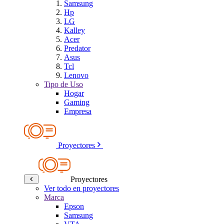
Samsung
Hp
LG
Kalley
Acer
Predator
Asus
Tcl
Lenovo
Tipo de Uso
Hogar
Gaming
Empresa
Proyectores
Proyectores
Ver todo en proyectores
Marca
Epson
Samsung