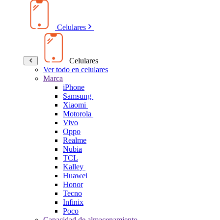
Celulares
Celulares
Ver todo en celulares
Marca
iPhone
Samsung
Xiaomi
Motorola
Vivo
Oppo
Realme
Nubia
TCL
Kalley
Huawei
Honor
Tecno
Infinix
Poco
Capacidad de almacenamiento