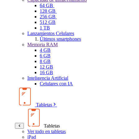
64 GB
128 GB
256 GB
512 GB
1 TB
Lanzamientos Celulares
Últimos smartphones
Memoria RAM
4 GB
6 GB
8 GB
12 GB
16 GB
Inteligencia Artificial
Celulares con IA
Tabletas
Tabletas
Ver todo en tabletas
iPad