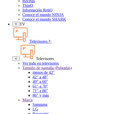
Recetas
ThinQ
Información RetiQ
Conoce el mundo NINJA
Conoce el mundo SHARK
TV
Televisores
Televisores
Ver todo en televisores
Tamaño de pantalla (Pulgadas)
menos de 42"
42" a 48"
49" a 60"
61" a 70"
71" a 86"
86" y más
Marca
Samsung
LG
Panasonic