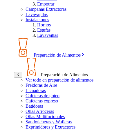
Empotrar
Campanas Extractoras
Lavavajillas
Instalaciones
Hornos
Estufas
Lavavajllas
Preparación de Alimentos
Preparación de Alimentos
Ver todo en preparación de alimentos
Freidoras de Aire
Licuadoras
Cafeteras de goteo
Cafeteras expreso
Batidoras
Ollas Arroceras
Ollas Multifucionales
Sandwicheras y Wafleras
Exprimidores y Extractores