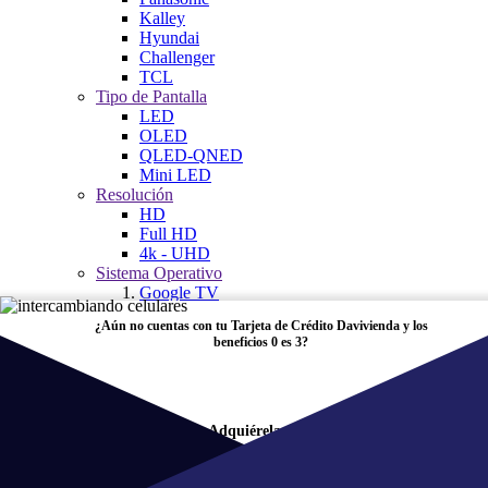
Kalley
Hyundai
Challenger
TCL
Tipo de Pantalla
LED
OLED
QLED-QNED
Mini LED
Resolución
HD
Full HD
4k - UHD
Sistema Operativo
Google TV
Tizen
¿Aún no cuentas con tu Tarjeta de Crédito Davivienda y los
Web OS
beneficios 0 es 3?
Roku TV
Características Especiales
Lifestyle
Zona Gamer y TV
Adquiérela aquí
Proyectores