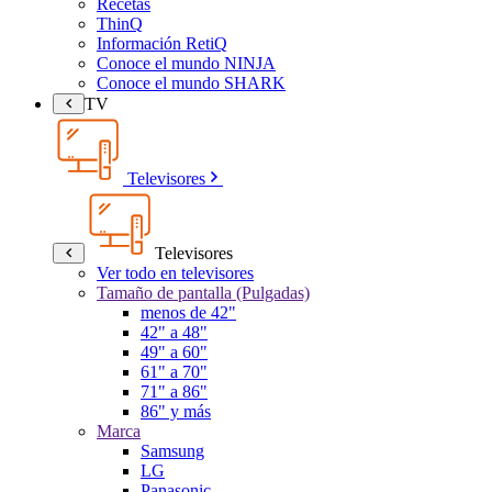
Recetas
ThinQ
Información RetiQ
Conoce el mundo NINJA
Conoce el mundo SHARK
TV
Televisores
Televisores
Ver todo en televisores
Tamaño de pantalla (Pulgadas)
menos de 42"
42" a 48"
49" a 60"
61" a 70"
71" a 86"
86" y más
Marca
Samsung
LG
Panasonic