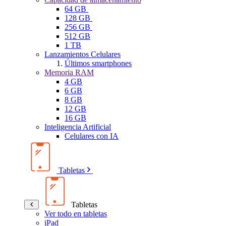
64 GB
128 GB
256 GB
512 GB
1 TB
Lanzamientos Celulares
Últimos smartphones
Memoria RAM
4 GB
6 GB
8 GB
12 GB
16 GB
Inteligencia Artificial
Celulares con IA
Tabletas
Tabletas
Ver todo en tabletas
iPad