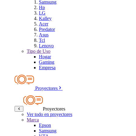
Samsung
Hp
LG
Kalley
Acer
Predator
Asus
Tcl
Lenovo
Tipo de Uso
Hogar
Gaming
Empresa
Proyectores
Proyectores
Ver todo en proyectores
Marca
Epson
Samsung