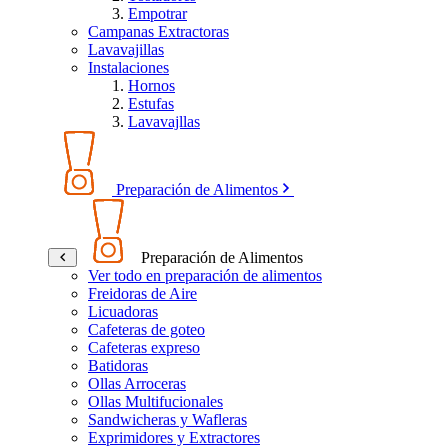
Empotrar
Campanas Extractoras
Lavavajillas
Instalaciones
Hornos
Estufas
Lavavajllas
Preparación de Alimentos
Preparación de Alimentos
Ver todo en preparación de alimentos
Freidoras de Aire
Licuadoras
Cafeteras de goteo
Cafeteras expreso
Batidoras
Ollas Arroceras
Ollas Multifucionales
Sandwicheras y Wafleras
Exprimidores y Extractores