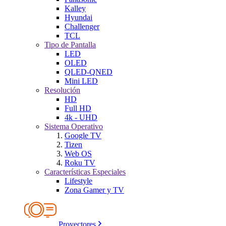
Kalley
Hyundai
Challenger
TCL
Tipo de Pantalla
LED
OLED
QLED-QNED
Mini LED
Resolución
HD
Full HD
4k - UHD
Sistema Operativo
Google TV
Tizen
Web OS
Roku TV
Características Especiales
Lifestyle
Zona Gamer y TV
Proyectores