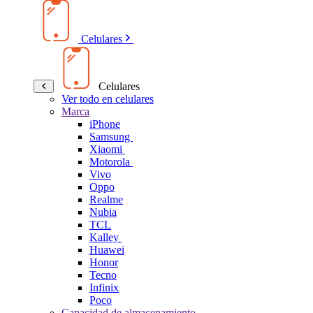
Celulares
Celulares
Ver todo en celulares
Marca
iPhone
Samsung
Xiaomi
Motorola
Vivo
Oppo
Realme
Nubia
TCL
Kalley
Huawei
Honor
Tecno
Infinix
Poco
Capacidad de almacenamiento