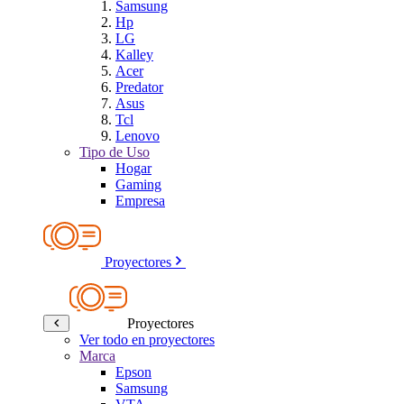
Samsung
Hp
LG
Kalley
Acer
Predator
Asus
Tcl
Lenovo
Tipo de Uso
Hogar
Gaming
Empresa
Proyectores
Proyectores
Ver todo en proyectores
Marca
Epson
Samsung