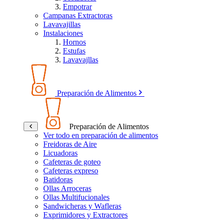
Empotrar
Campanas Extractoras
Lavavajillas
Instalaciones
Hornos
Estufas
Lavavajllas
Preparación de Alimentos
Preparación de Alimentos
Ver todo en preparación de alimentos
Freidoras de Aire
Licuadoras
Cafeteras de goteo
Cafeteras expreso
Batidoras
Ollas Arroceras
Ollas Multifucionales
Sandwicheras y Wafleras
Exprimidores y Extractores