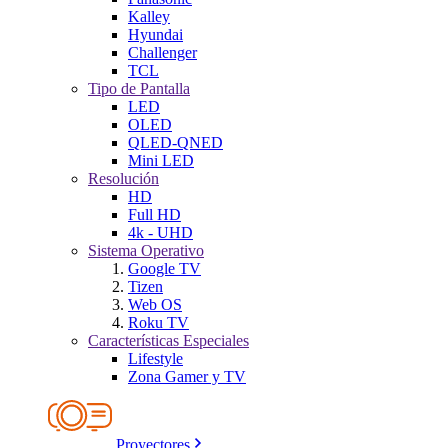
Kalley
Hyundai
Challenger
TCL
Tipo de Pantalla
LED
OLED
QLED-QNED
Mini LED
Resolución
HD
Full HD
4k - UHD
Sistema Operativo
Google TV
Tizen
Web OS
Roku TV
Características Especiales
Lifestyle
Zona Gamer y TV
Proyectores