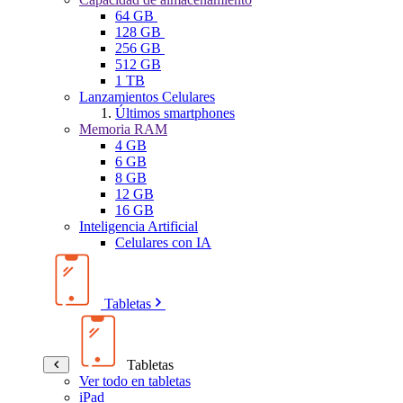
64 GB
128 GB
256 GB
512 GB
1 TB
Lanzamientos Celulares
Últimos smartphones
Memoria RAM
4 GB
6 GB
8 GB
12 GB
16 GB
Inteligencia Artificial
Celulares con IA
Tabletas
Tabletas
Ver todo en tabletas
iPad