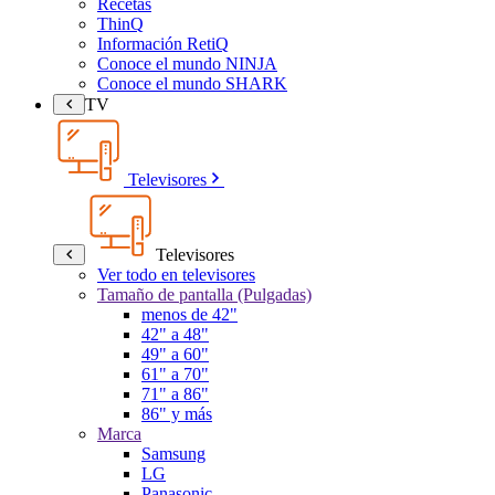
Recetas
ThinQ
Información RetiQ
Conoce el mundo NINJA
Conoce el mundo SHARK
TV
Televisores
Televisores
Ver todo en televisores
Tamaño de pantalla (Pulgadas)
menos de 42"
42" a 48"
49" a 60"
61" a 70"
71" a 86"
86" y más
Marca
Samsung
LG
Panasonic