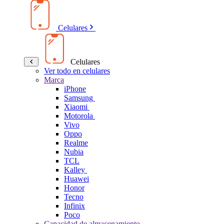
Celulares
Celulares
Ver todo en celulares
Marca
iPhone
Samsung
Xiaomi
Motorola
Vivo
Oppo
Realme
Nubia
TCL
Kalley
Huawei
Honor
Tecno
Infinix
Poco
Capacidad de almacenamiento