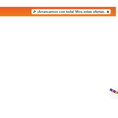
🎉 ¡Arrancamos con toda! Mira estas ofertas. 🔥