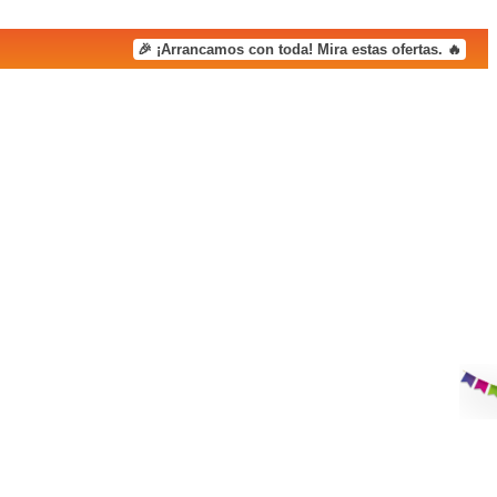
🎉 ¡Arrancamos con toda! Mira estas ofertas. 🔥