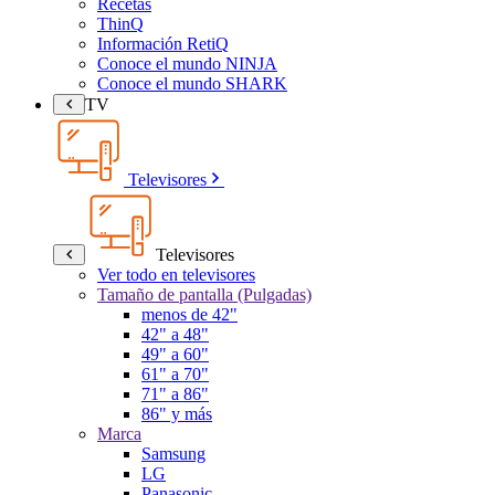
Recetas
ThinQ
Información RetiQ
Conoce el mundo NINJA
Conoce el mundo SHARK
TV
Televisores
Televisores
Ver todo en televisores
Tamaño de pantalla (Pulgadas)
menos de 42"
42" a 48"
49" a 60"
61" a 70"
71" a 86"
86" y más
Marca
Samsung
LG
Panasonic