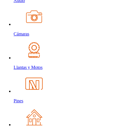
Audio
Cámaras
Llantas y Motos
Pines