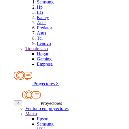
Samsung
Hp
LG
Kalley
Acer
Predator
Asus
Tcl
Lenovo
Tipo de Uso
Hogar
Gaming
Empresa
Proyectores
Proyectores
Ver todo en proyectores
Marca
Epson
Samsung