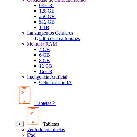
64 GB
128 GB
256 GB
512 GB
1 TB
Lanzamientos Celulares
Últimos smartphones
Memoria RAM
4 GB
6 GB
8 GB
12 GB
16 GB
Inteligencia Artificial
Celulares con IA
Tabletas
Tabletas
Ver todo en tabletas
iPad