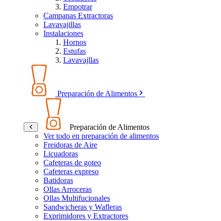
Empotrar
Campanas Extractoras
Lavavajillas
Instalaciones
Hornos
Estufas
Lavavajllas
Preparación de Alimentos
Preparación de Alimentos
Ver todo en preparación de alimentos
Freidoras de Aire
Licuadoras
Cafeteras de goteo
Cafeteras expreso
Batidoras
Ollas Arroceras
Ollas Multifucionales
Sandwicheras y Wafleras
Exprimidores y Extractores