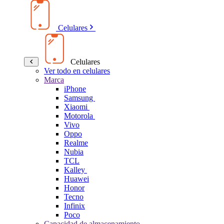
Celulares
Celulares
Ver todo en celulares
Marca
iPhone
Samsung
Xiaomi
Motorola
Vivo
Oppo
Realme
Nubia
TCL
Kalley
Huawei
Honor
Tecno
Infinix
Poco
Capacidad de almacenamiento