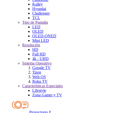
Kalley
Hyundai
Challenger
TCL
Tipo de Pantalla
LED
OLED
QLED-QNED
Mini LED
Resolución
HD
Full HD
4k - UHD
Sistema Operativo
Google TV
Tizen
Web OS
Roku TV
Características Especiales
Lifestyle
Zona Gamer y TV
Proyectores