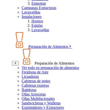
Empotrar
Campanas Extractoras
Lavavajillas
Instalaciones
Hornos
Estufas
Lavavajllas
Preparación de Alimentos
Preparación de Alimentos
Ver todo en preparación de alimentos
Freidoras de Aire
Licuadoras
Cafeteras de goteo
Cafeteras expreso
Batidoras
Ollas Arroceras
Ollas Multifucionales
Sandwicheras y Wafleras
Exprimidores y Extractores