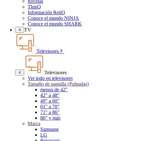
Recetas
ThinQ
Información RetiQ
Conoce el mundo NINJA
Conoce el mundo SHARK
TV
Televisores
Televisores
Ver todo en televisores
Tamaño de pantalla (Pulgadas)
menos de 42"
42" a 48"
49" a 60"
61" a 70"
71" a 86"
86" y más
Marca
Samsung
LG
Panasonic