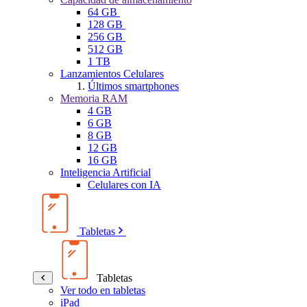
64 GB
128 GB
256 GB
512 GB
1 TB
Lanzamientos Celulares
Últimos smartphones
Memoria RAM
4 GB
6 GB
8 GB
12 GB
16 GB
Inteligencia Artificial
Celulares con IA
Tabletas
Tabletas
Ver todo en tabletas
iPad