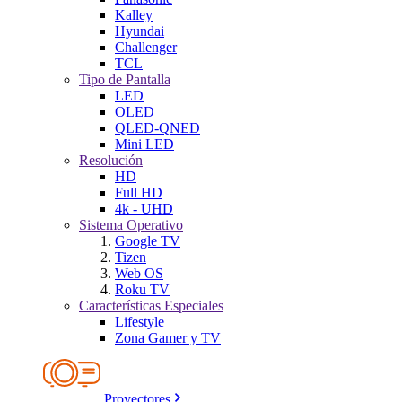
Kalley
Hyundai
Challenger
TCL
Tipo de Pantalla
LED
OLED
QLED-QNED
Mini LED
Resolución
HD
Full HD
4k - UHD
Sistema Operativo
Google TV
Tizen
Web OS
Roku TV
Características Especiales
Lifestyle
Zona Gamer y TV
Proyectores