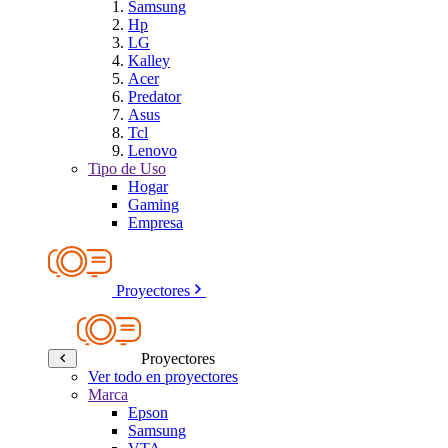
Samsung
Hp
LG
Kalley
Acer
Predator
Asus
Tcl
Lenovo
Tipo de Uso
Hogar
Gaming
Empresa
Proyectores
Proyectores
Ver todo en proyectores
Marca
Epson
Samsung