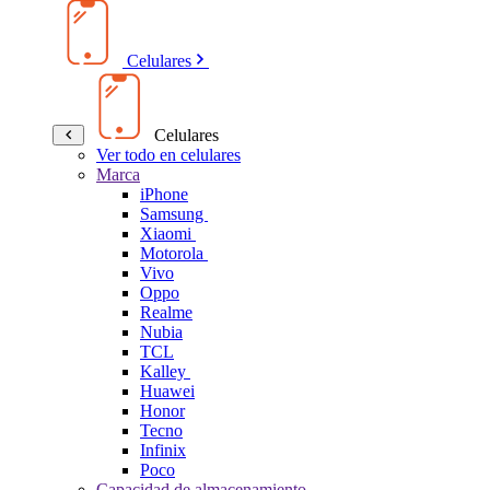
Celulares
Celulares
Ver todo en celulares
Marca
iPhone
Samsung
Xiaomi
Motorola
Vivo
Oppo
Realme
Nubia
TCL
Kalley
Huawei
Honor
Tecno
Infinix
Poco
Capacidad de almacenamiento