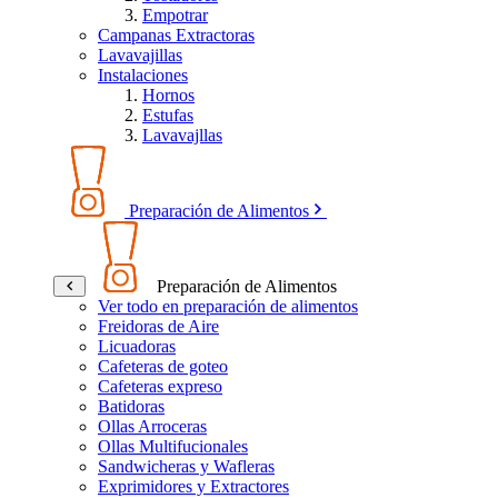
Empotrar
Campanas Extractoras
Lavavajillas
Instalaciones
Hornos
Estufas
Lavavajllas
Preparación de Alimentos
Preparación de Alimentos
Ver todo en preparación de alimentos
Freidoras de Aire
Licuadoras
Cafeteras de goteo
Cafeteras expreso
Batidoras
Ollas Arroceras
Ollas Multifucionales
Sandwicheras y Wafleras
Exprimidores y Extractores