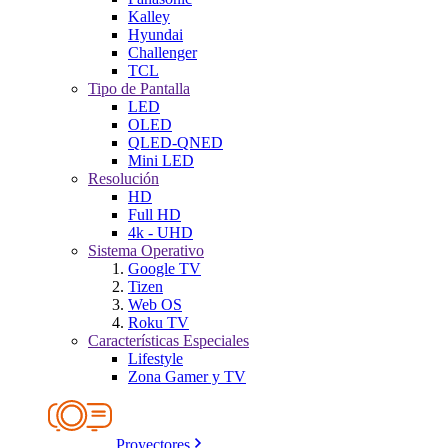
Kalley
Hyundai
Challenger
TCL
Tipo de Pantalla
LED
OLED
QLED-QNED
Mini LED
Resolución
HD
Full HD
4k - UHD
Sistema Operativo
Google TV
Tizen
Web OS
Roku TV
Características Especiales
Lifestyle
Zona Gamer y TV
Proyectores