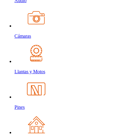
Audio
Cámaras
Llantas y Motos
Pines