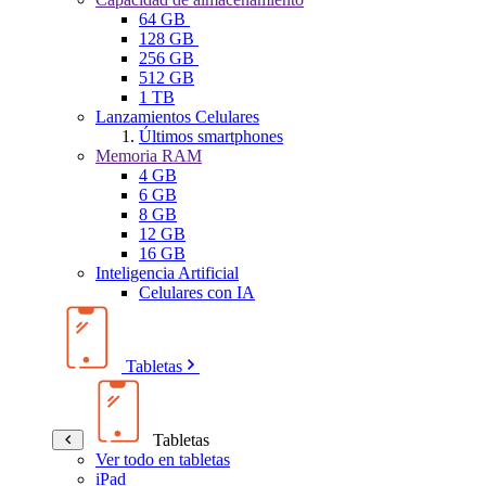
64 GB
128 GB
256 GB
512 GB
1 TB
Lanzamientos Celulares
Últimos smartphones
Memoria RAM
4 GB
6 GB
8 GB
12 GB
16 GB
Inteligencia Artificial
Celulares con IA
Tabletas
Tabletas
Ver todo en tabletas
iPad