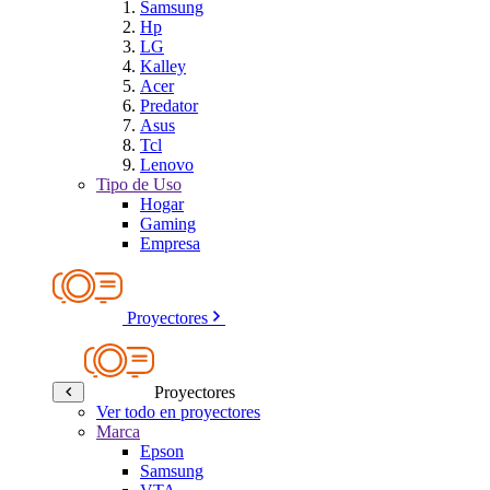
Samsung
Hp
LG
Kalley
Acer
Predator
Asus
Tcl
Lenovo
Tipo de Uso
Hogar
Gaming
Empresa
Proyectores
Proyectores
Ver todo en proyectores
Marca
Epson
Samsung