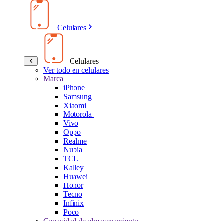
Celulares
Celulares
Ver todo en celulares
Marca
iPhone
Samsung
Xiaomi
Motorola
Vivo
Oppo
Realme
Nubia
TCL
Kalley
Huawei
Honor
Tecno
Infinix
Poco
Capacidad de almacenamiento