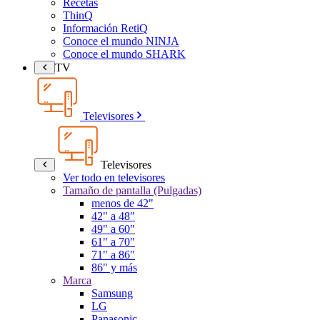
Recetas
ThinQ
Información RetiQ
Conoce el mundo NINJA
Conoce el mundo SHARK
TV
Televisores
Televisores
Ver todo en televisores
Tamaño de pantalla (Pulgadas)
menos de 42"
42" a 48"
49" a 60"
61" a 70"
71" a 86"
86" y más
Marca
Samsung
LG
Panasonic