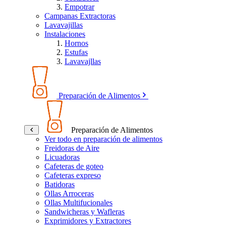
Empotrar
Campanas Extractoras
Lavavajillas
Instalaciones
Hornos
Estufas
Lavavajllas
Preparación de Alimentos
Preparación de Alimentos
Ver todo en preparación de alimentos
Freidoras de Aire
Licuadoras
Cafeteras de goteo
Cafeteras expreso
Batidoras
Ollas Arroceras
Ollas Multifucionales
Sandwicheras y Wafleras
Exprimidores y Extractores