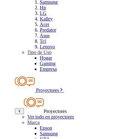
Samsung
Hp
LG
Kalley
Acer
Predator
Asus
Tcl
Lenovo
Tipo de Uso
Hogar
Gaming
Empresa
Proyectores
Proyectores
Ver todo en proyectores
Marca
Epson
Samsung