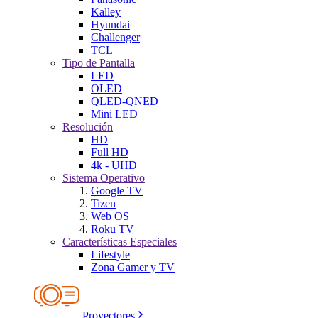
Kalley
Hyundai
Challenger
TCL
Tipo de Pantalla
LED
OLED
QLED-QNED
Mini LED
Resolución
HD
Full HD
4k - UHD
Sistema Operativo
Google TV
Tizen
Web OS
Roku TV
Características Especiales
Lifestyle
Zona Gamer y TV
Proyectores