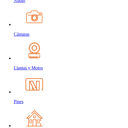
Audio
Cámaras
Llantas y Motos
Pines