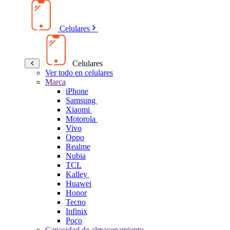
Celulares
Celulares
Ver todo en celulares
Marca
iPhone
Samsung
Xiaomi
Motorola
Vivo
Oppo
Realme
Nubia
TCL
Kalley
Huawei
Honor
Tecno
Infinix
Poco
Capacidad de almacenamiento