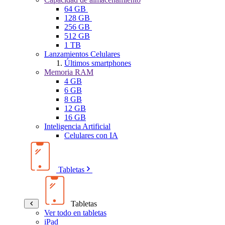
64 GB
128 GB
256 GB
512 GB
1 TB
Lanzamientos Celulares
Últimos smartphones
Memoria RAM
4 GB
6 GB
8 GB
12 GB
16 GB
Inteligencia Artificial
Celulares con IA
Tabletas
Tabletas
Ver todo en tabletas
iPad