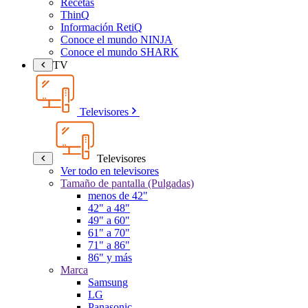
Recetas
ThinQ
Información RetiQ
Conoce el mundo NINJA
Conoce el mundo SHARK
TV
Televisores
Televisores
Ver todo en televisores
Tamaño de pantalla (Pulgadas)
menos de 42"
42" a 48"
49" a 60"
61" a 70"
71" a 86"
86" y más
Marca
Samsung
LG
Panasonic