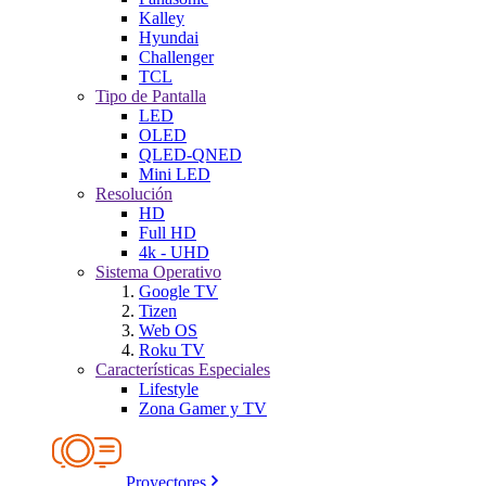
Kalley
Hyundai
Challenger
TCL
Tipo de Pantalla
LED
OLED
QLED-QNED
Mini LED
Resolución
HD
Full HD
4k - UHD
Sistema Operativo
Google TV
Tizen
Web OS
Roku TV
Características Especiales
Lifestyle
Zona Gamer y TV
Proyectores