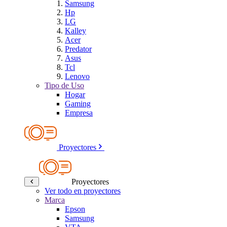
Samsung
Hp
LG
Kalley
Acer
Predator
Asus
Tcl
Lenovo
Tipo de Uso
Hogar
Gaming
Empresa
Proyectores
Proyectores
Ver todo en proyectores
Marca
Epson
Samsung