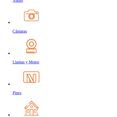
Audio
Cámaras
Llantas y Motos
Pines