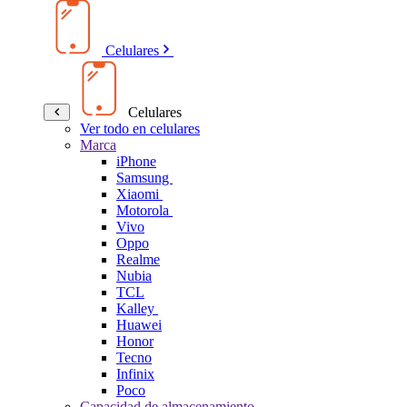
Celulares
Celulares
Ver todo en celulares
Marca
iPhone
Samsung
Xiaomi
Motorola
Vivo
Oppo
Realme
Nubia
TCL
Kalley
Huawei
Honor
Tecno
Infinix
Poco
Capacidad de almacenamiento