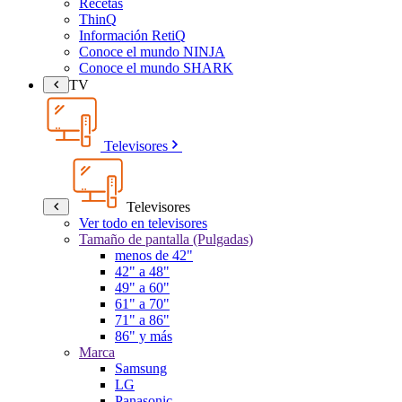
Recetas
ThinQ
Información RetiQ
Conoce el mundo NINJA
Conoce el mundo SHARK
TV
Televisores
Televisores
Ver todo en televisores
Tamaño de pantalla (Pulgadas)
menos de 42"
42" a 48"
49" a 60"
61" a 70"
71" a 86"
86" y más
Marca
Samsung
LG
Panasonic