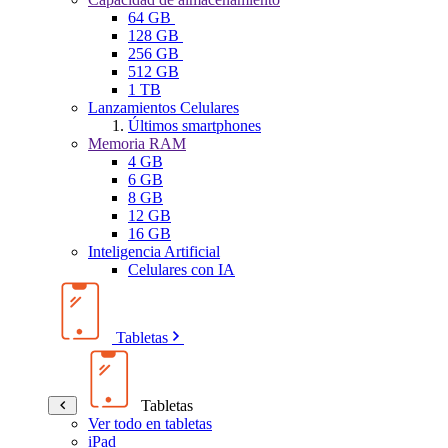
64 GB
128 GB
256 GB
512 GB
1 TB
Lanzamientos Celulares
Últimos smartphones
Memoria RAM
4 GB
6 GB
8 GB
12 GB
16 GB
Inteligencia Artificial
Celulares con IA
Tabletas
Tabletas
Ver todo en tabletas
iPad