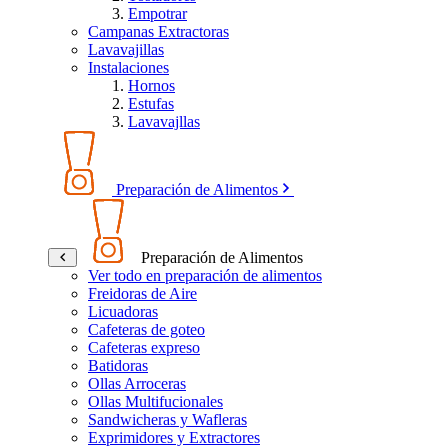
Empotrar
Campanas Extractoras
Lavavajillas
Instalaciones
Hornos
Estufas
Lavavajllas
Preparación de Alimentos
Preparación de Alimentos
Ver todo en preparación de alimentos
Freidoras de Aire
Licuadoras
Cafeteras de goteo
Cafeteras expreso
Batidoras
Ollas Arroceras
Ollas Multifucionales
Sandwicheras y Wafleras
Exprimidores y Extractores