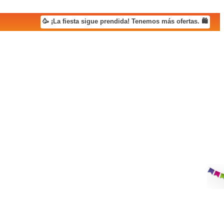
🥳 ¡La fiesta sigue prendida! Tenemos más ofertas. 🛍️