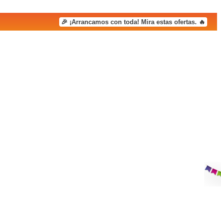
🎉 ¡Arrancamos con toda! Mira estas ofertas. 🔥