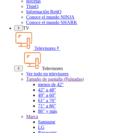
Recetas
ThinQ
Información RetiQ
Conoce el mundo NINJA
Conoce el mundo SHARK
TV
Televisores
Televisores
Ver todo en televisores
Tamaño de pantalla (Pulgadas)
menos de 42"
42" a 48"
49" a 60"
61" a 70"
71" a 86"
86" y más
Marca
Samsung
LG
Panasonic