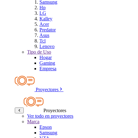
Samsung
Hp
LG
Kalley
Acer
Predator
Asus
Tcl
Lenovo
Tipo de Uso
Hogar
Gaming
Empresa
Proyectores
Proyectores
Ver todo en proyectores
Marca
Epson
Samsung