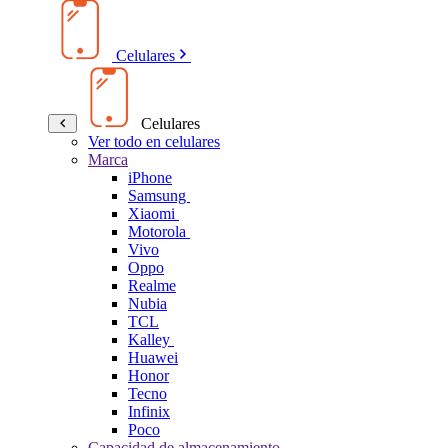
Celulares
Celulares
Ver todo en celulares
Marca
iPhone
Samsung
Xiaomi
Motorola
Vivo
Oppo
Realme
Nubia
TCL
Kalley
Huawei
Honor
Tecno
Infinix
Poco
Capacidad de almacenamiento