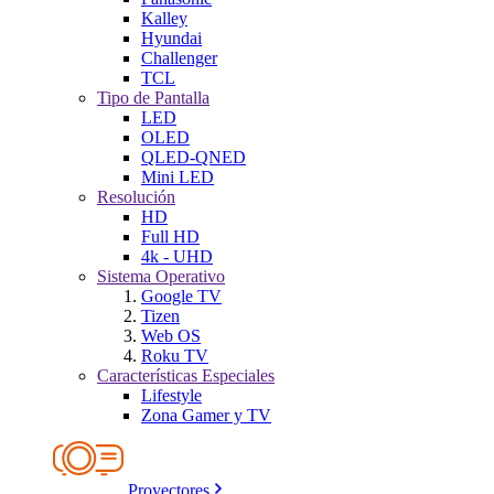
Kalley
Hyundai
Challenger
TCL
Tipo de Pantalla
LED
OLED
QLED-QNED
Mini LED
Resolución
HD
Full HD
4k - UHD
Sistema Operativo
Google TV
Tizen
Web OS
Roku TV
Características Especiales
Lifestyle
Zona Gamer y TV
Proyectores