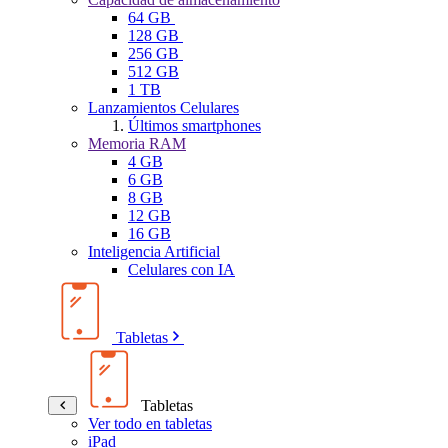
64 GB
128 GB
256 GB
512 GB
1 TB
Lanzamientos Celulares
Últimos smartphones
Memoria RAM
4 GB
6 GB
8 GB
12 GB
16 GB
Inteligencia Artificial
Celulares con IA
Tabletas
Tabletas
Ver todo en tabletas
iPad