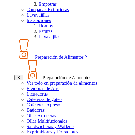
Empotrar
Campanas Extractoras
Lavavajillas
Instalaciones
Hornos
Estufas
Lavavajllas
Preparación de Alimentos
Preparación de Alimentos
Ver todo en preparación de alimentos
Freidoras de Aire
Licuadoras
Cafeteras de goteo
Cafeteras expreso
Batidoras
Ollas Arroceras
Ollas Multifucionales
Sandwicheras y Wafleras
Exprimidores y Extractores