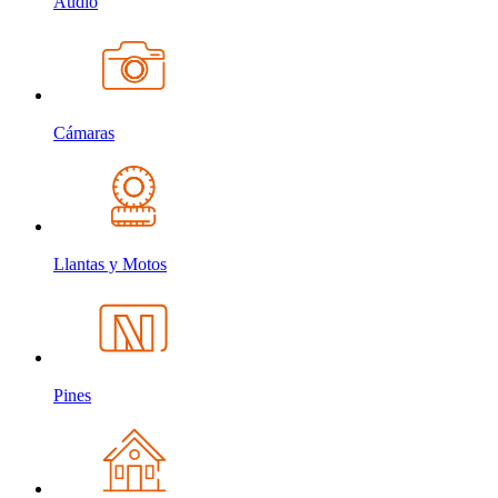
Audio
Cámaras
Llantas y Motos
Pines