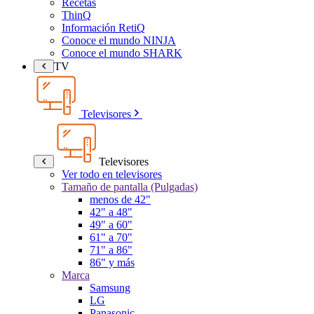
Recetas
ThinQ
Información RetiQ
Conoce el mundo NINJA
Conoce el mundo SHARK
TV
Televisores
Televisores
Ver todo en televisores
Tamaño de pantalla (Pulgadas)
menos de 42"
42" a 48"
49" a 60"
61" a 70"
71" a 86"
86" y más
Marca
Samsung
LG
Panasonic