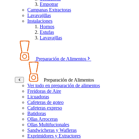
Empotrar
Campanas Extractoras
Lavavajillas
Instalaciones
Hornos
Estufas
Lavavajllas
Preparación de Alimentos
Preparación de Alimentos
Ver todo en preparación de alimentos
Freidoras de Aire
Licuadoras
Cafeteras de goteo
Cafeteras expreso
Batidoras
Ollas Arroceras
Ollas Multifucionales
Sandwicheras y Wafleras
Exprimidores y Extractores