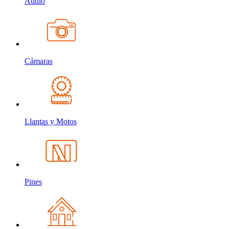
Audio
Cámaras
Llantas y Motos
Pines