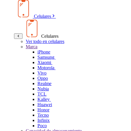
Celulares
Celulares
Ver todo en celulares
Marca
iPhone
Samsung
Xiaomi
Motorola
Vivo
Oppo
Realme
Nubia
TCL
Kalley
Huawei
Honor
Tecno
Infinix
Poco
Capacidad de almacenamiento