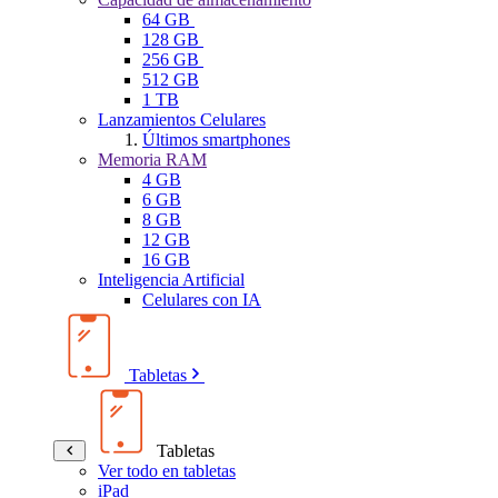
64 GB
128 GB
256 GB
512 GB
1 TB
Lanzamientos Celulares
Últimos smartphones
Memoria RAM
4 GB
6 GB
8 GB
12 GB
16 GB
Inteligencia Artificial
Celulares con IA
Tabletas
Tabletas
Ver todo en tabletas
iPad