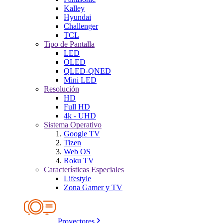
Kalley
Hyundai
Challenger
TCL
Tipo de Pantalla
LED
OLED
QLED-QNED
Mini LED
Resolución
HD
Full HD
4k - UHD
Sistema Operativo
Google TV
Tizen
Web OS
Roku TV
Características Especiales
Lifestyle
Zona Gamer y TV
Proyectores