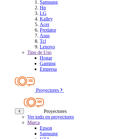
Samsung
Hp
LG
Kalley
Acer
Predator
Asus
Tcl
Lenovo
Tipo de Uso
Hogar
Gaming
Empresa
Proyectores
Proyectores
Ver todo en proyectores
Marca
Epson
Samsung