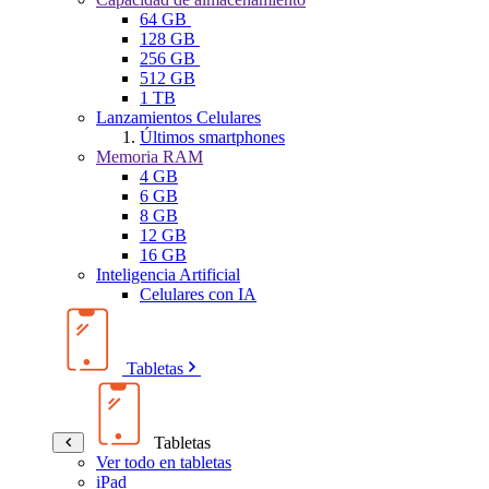
64 GB
128 GB
256 GB
512 GB
1 TB
Lanzamientos Celulares
Últimos smartphones
Memoria RAM
4 GB
6 GB
8 GB
12 GB
16 GB
Inteligencia Artificial
Celulares con IA
Tabletas
Tabletas
Ver todo en tabletas
iPad