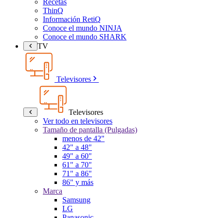
Recetas
ThinQ
Información RetiQ
Conoce el mundo NINJA
Conoce el mundo SHARK
TV
Televisores
Televisores
Ver todo en televisores
Tamaño de pantalla (Pulgadas)
menos de 42"
42" a 48"
49" a 60"
61" a 70"
71" a 86"
86" y más
Marca
Samsung
LG
Panasonic