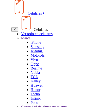
Celulares
Celulares
Ver todo en celulares
Marca
iPhone
Samsung
Xiaomi
Motorola
Vivo
Oppo
Realme
Nubia
TCL
Kalley
Huawei
Honor
Tecno
Infinix
Poco
Capacidad de almacenamiento