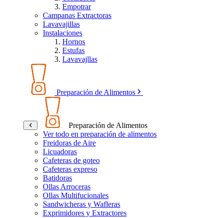
Empotrar
Campanas Extractoras
Lavavajillas
Instalaciones
Hornos
Estufas
Lavavajllas
Preparación de Alimentos
Preparación de Alimentos
Ver todo en preparación de alimentos
Freidoras de Aire
Licuadoras
Cafeteras de goteo
Cafeteras expreso
Batidoras
Ollas Arroceras
Ollas Multifucionales
Sandwicheras y Wafleras
Exprimidores y Extractores