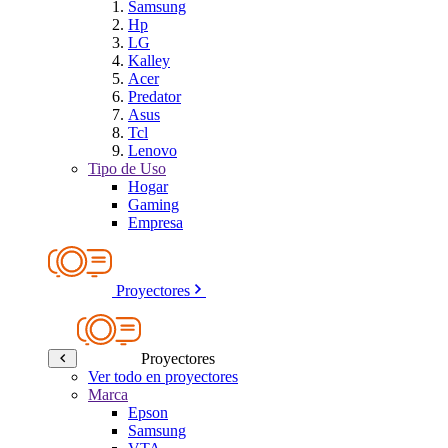
Samsung
Hp
LG
Kalley
Acer
Predator
Asus
Tcl
Lenovo
Tipo de Uso
Hogar
Gaming
Empresa
Proyectores
Proyectores
Ver todo en proyectores
Marca
Epson
Samsung