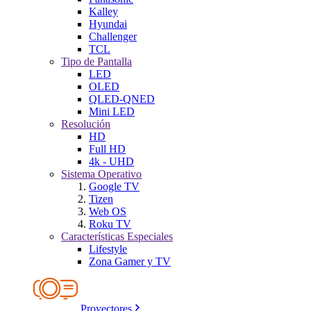
Kalley
Hyundai
Challenger
TCL
Tipo de Pantalla
LED
OLED
QLED-QNED
Mini LED
Resolución
HD
Full HD
4k - UHD
Sistema Operativo
Google TV
Tizen
Web OS
Roku TV
Características Especiales
Lifestyle
Zona Gamer y TV
Proyectores