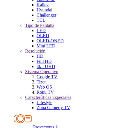
Kalley
Hyundai
Challenger
TCL
Tipo de Pantalla
LED
OLED
QLED-QNED
Mini LED
Resolución
HD
Full HD
4k - UHD
Sistema Operativo
Google TV
Tizen
Web OS
Roku TV
Características Especiales
Lifestyle
Zona Gamer y TV
Proyectores