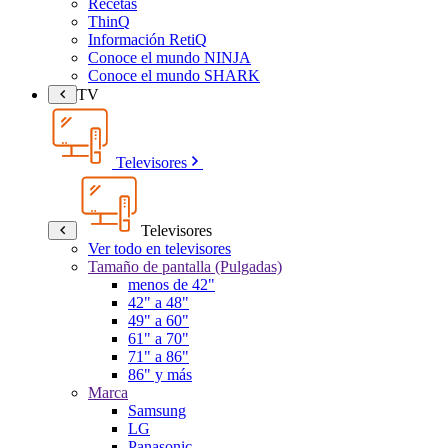
Recetas
ThinQ
Información RetiQ
Conoce el mundo NINJA
Conoce el mundo SHARK
TV
Televisores
Televisores
Ver todo en televisores
Tamaño de pantalla (Pulgadas)
menos de 42"
42" a 48"
49" a 60"
61" a 70"
71" a 86"
86" y más
Marca
Samsung
LG
Panasonic