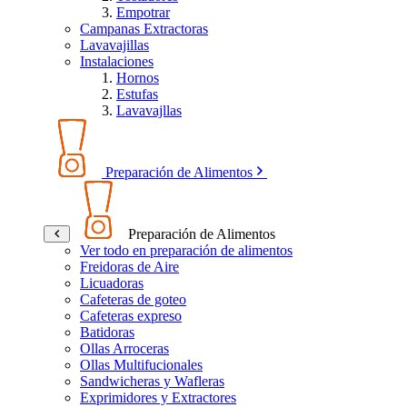
Empotrar
Campanas Extractoras
Lavavajillas
Instalaciones
Hornos
Estufas
Lavavajllas
Preparación de Alimentos
Preparación de Alimentos
Ver todo en preparación de alimentos
Freidoras de Aire
Licuadoras
Cafeteras de goteo
Cafeteras expreso
Batidoras
Ollas Arroceras
Ollas Multifucionales
Sandwicheras y Wafleras
Exprimidores y Extractores