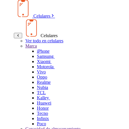
Celulares
Celulares
Ver todo en celulares
Marca
iPhone
Samsung
Xiaomi
Motorola
Vivo
Oppo
Realme
Nubia
TCL
Kalley
Huawei
Honor
Tecno
Infinix
Poco
Capacidad de almacenamiento