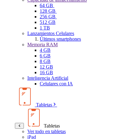
64 GB
128 GB
256 GB
512 GB
1 TB
Lanzamientos Celulares
Últimos smartphones
Memoria RAM
4 GB
6 GB
8 GB
12 GB
16 GB
Inteligencia Artificial
Celulares con IA
Tabletas
Tabletas
Ver todo en tabletas
iPad