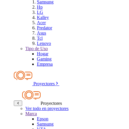
Samsung
Hp
LG
Kalley
Acer
Predator
Asus
Tcl
Lenovo
Tipo de Uso
Hogar
Gaming
Empresa
Proyectores
Proyectores
Ver todo en proyectores
Marca
Epson
Samsung