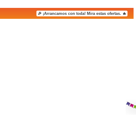
🎉 ¡Arrancamos con toda! Mira estas ofertas. 🔥