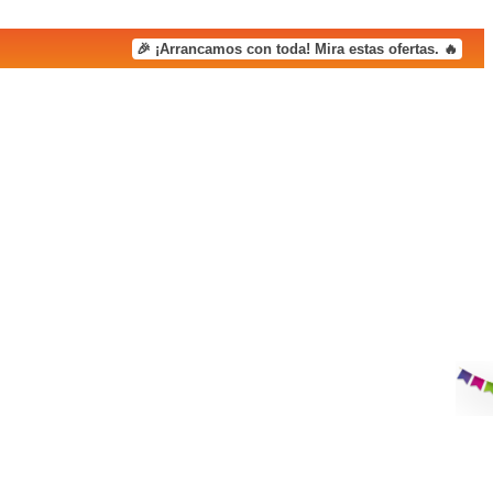
🎉 ¡Arrancamos con toda! Mira estas ofertas. 🔥