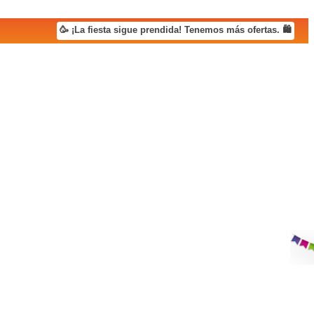
🥳 ¡La fiesta sigue prendida! Tenemos más ofertas. 🛍️