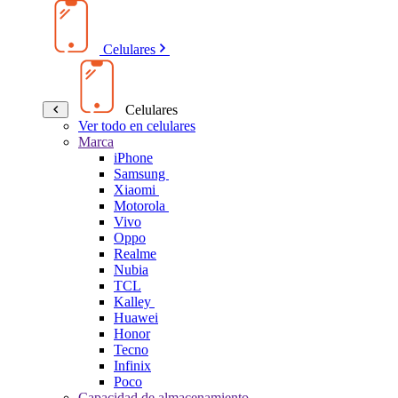
Celulares
Celulares
Ver todo en celulares
Marca
iPhone
Samsung
Xiaomi
Motorola
Vivo
Oppo
Realme
Nubia
TCL
Kalley
Huawei
Honor
Tecno
Infinix
Poco
Capacidad de almacenamiento