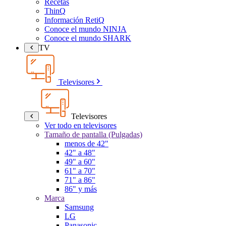
Recetas
ThinQ
Información RetiQ
Conoce el mundo NINJA
Conoce el mundo SHARK
TV
Televisores
Televisores
Ver todo en televisores
Tamaño de pantalla (Pulgadas)
menos de 42"
42" a 48"
49" a 60"
61" a 70"
71" a 86"
86" y más
Marca
Samsung
LG
Panasonic