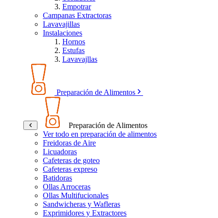
Empotrar
Campanas Extractoras
Lavavajillas
Instalaciones
Hornos
Estufas
Lavavajllas
Preparación de Alimentos
Preparación de Alimentos
Ver todo en preparación de alimentos
Freidoras de Aire
Licuadoras
Cafeteras de goteo
Cafeteras expreso
Batidoras
Ollas Arroceras
Ollas Multifucionales
Sandwicheras y Wafleras
Exprimidores y Extractores