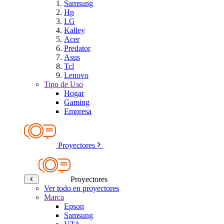
Samsung
Hp
LG
Kalley
Acer
Predator
Asus
Tcl
Lenovo
Tipo de Uso
Hogar
Gaming
Empresa
Proyectores
Proyectores
Ver todo en proyectores
Marca
Epson
Samsung