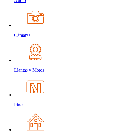
Audio
Cámaras
Llantas y Motos
Pines