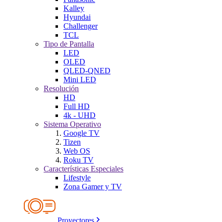
Kalley
Hyundai
Challenger
TCL
Tipo de Pantalla
LED
OLED
QLED-QNED
Mini LED
Resolución
HD
Full HD
4k - UHD
Sistema Operativo
Google TV
Tizen
Web OS
Roku TV
Características Especiales
Lifestyle
Zona Gamer y TV
Proyectores