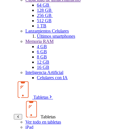
64 GB
128 GB
256 GB
512 GB
1 TB
Lanzamientos Celulares
Últimos smartphones
Memoria RAM
4 GB
6 GB
8 GB
12 GB
16 GB
Inteligencia Artificial
Celulares con IA
Tabletas
Tabletas
Ver todo en tabletas
iPad