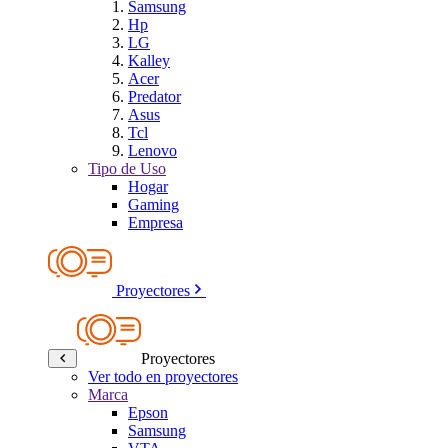
Samsung
Hp
LG
Kalley
Acer
Predator
Asus
Tcl
Lenovo
Tipo de Uso
Hogar
Gaming
Empresa
Proyectores
Proyectores
Ver todo en proyectores
Marca
Epson
Samsung