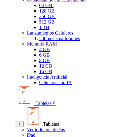
64 GB
128 GB
256 GB
512 GB
1 TB
Lanzamientos Celulares
Últimos smartphones
Memoria RAM
4 GB
6 GB
8 GB
12 GB
16 GB
Inteligencia Artificial
Celulares con IA
Tabletas
Tabletas
Ver todo en tabletas
iPad