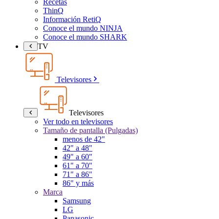
Recetas
ThinQ
Información RetiQ
Conoce el mundo NINJA
Conoce el mundo SHARK
TV
Televisores
Televisores
Ver todo en televisores
Tamaño de pantalla (Pulgadas)
menos de 42"
42" a 48"
49" a 60"
61" a 70"
71" a 86"
86" y más
Marca
Samsung
LG
Panasonic