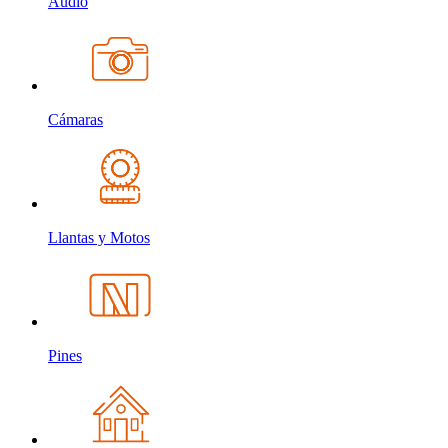
Audio
Cámaras
Llantas y Motos
Pines