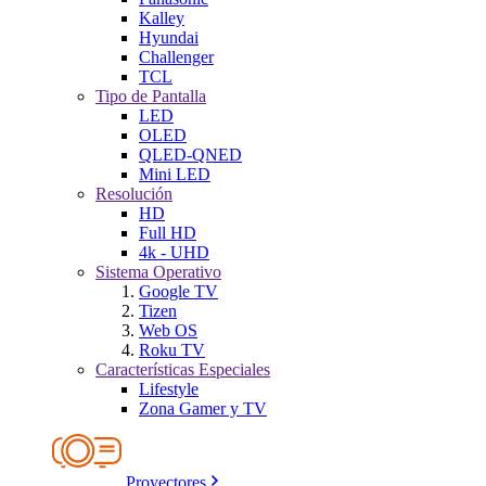
Kalley
Hyundai
Challenger
TCL
Tipo de Pantalla
LED
OLED
QLED-QNED
Mini LED
Resolución
HD
Full HD
4k - UHD
Sistema Operativo
Google TV
Tizen
Web OS
Roku TV
Características Especiales
Lifestyle
Zona Gamer y TV
Proyectores