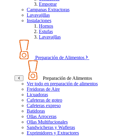
Empotrar
Campanas Extractoras
Lavavajillas
Instalaciones
Hornos
Estufas
Lavavajllas
Preparación de Alimentos
Preparación de Alimentos
Ver todo en preparación de alimentos
Freidoras de Aire
Licuadoras
Cafeteras de goteo
Cafeteras expreso
Batidoras
Ollas Arroceras
Ollas Multifucionales
Sandwicheras y Wafleras
Exprimidores y Extractores