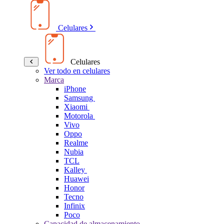
Celulares
Celulares
Ver todo en celulares
Marca
iPhone
Samsung
Xiaomi
Motorola
Vivo
Oppo
Realme
Nubia
TCL
Kalley
Huawei
Honor
Tecno
Infinix
Poco
Capacidad de almacenamiento