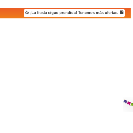
🥳 ¡La fiesta sigue prendida! Tenemos más ofertas. 🛍️