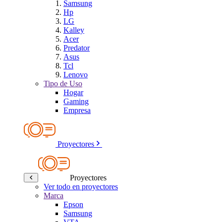
Samsung
Hp
LG
Kalley
Acer
Predator
Asus
Tcl
Lenovo
Tipo de Uso
Hogar
Gaming
Empresa
Proyectores
Proyectores
Ver todo en proyectores
Marca
Epson
Samsung