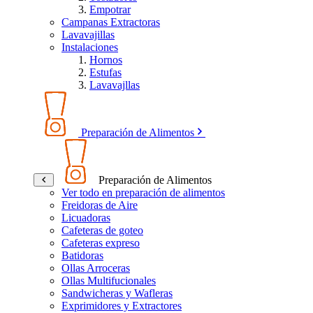
Empotrar
Campanas Extractoras
Lavavajillas
Instalaciones
Hornos
Estufas
Lavavajllas
Preparación de Alimentos
Preparación de Alimentos
Ver todo en preparación de alimentos
Freidoras de Aire
Licuadoras
Cafeteras de goteo
Cafeteras expreso
Batidoras
Ollas Arroceras
Ollas Multifucionales
Sandwicheras y Wafleras
Exprimidores y Extractores