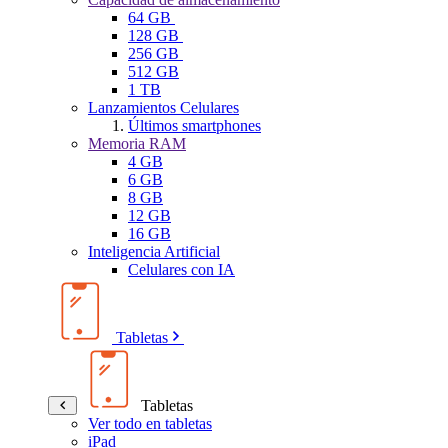
64 GB
128 GB
256 GB
512 GB
1 TB
Lanzamientos Celulares
Últimos smartphones
Memoria RAM
4 GB
6 GB
8 GB
12 GB
16 GB
Inteligencia Artificial
Celulares con IA
Tabletas
Tabletas
Ver todo en tabletas
iPad