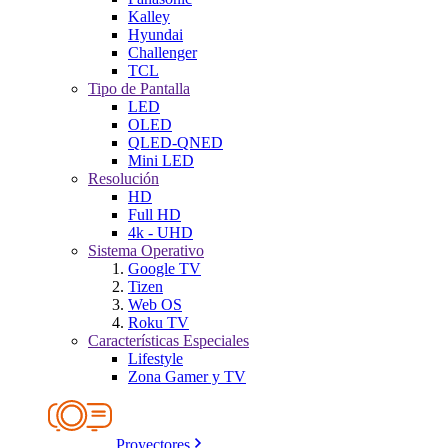
Kalley
Hyundai
Challenger
TCL
Tipo de Pantalla
LED
OLED
QLED-QNED
Mini LED
Resolución
HD
Full HD
4k - UHD
Sistema Operativo
Google TV
Tizen
Web OS
Roku TV
Características Especiales
Lifestyle
Zona Gamer y TV
Proyectores