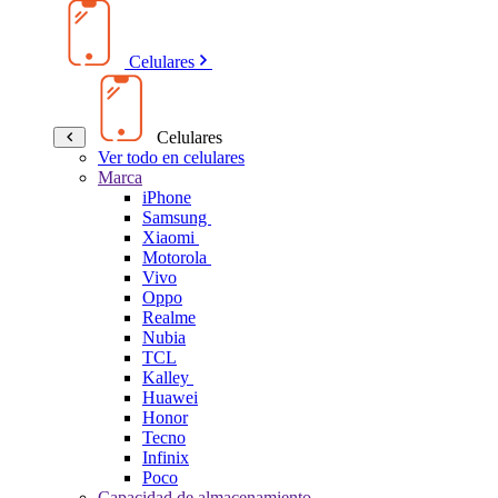
Celulares
Celulares
Ver todo en celulares
Marca
iPhone
Samsung
Xiaomi
Motorola
Vivo
Oppo
Realme
Nubia
TCL
Kalley
Huawei
Honor
Tecno
Infinix
Poco
Capacidad de almacenamiento