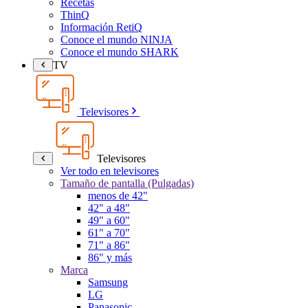
Recetas
ThinQ
Información RetiQ
Conoce el mundo NINJA
Conoce el mundo SHARK
TV
Televisores
Televisores
Ver todo en televisores
Tamaño de pantalla (Pulgadas)
menos de 42"
42" a 48"
49" a 60"
61" a 70"
71" a 86"
86" y más
Marca
Samsung
LG
Panasonic