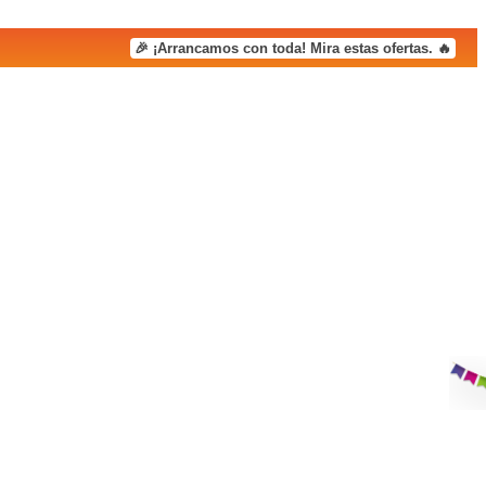
🎉 ¡Arrancamos con toda! Mira estas ofertas. 🔥