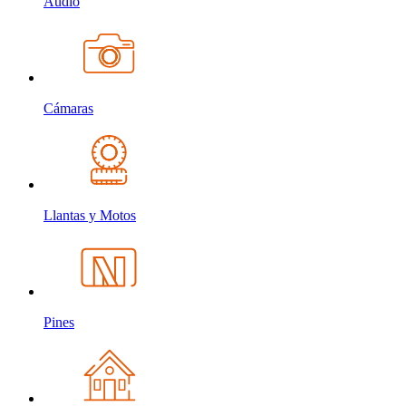
Audio
Cámaras
Llantas y Motos
Pines