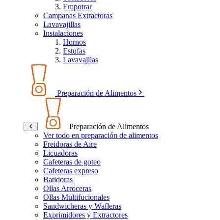
Empotrar
Campanas Extractoras
Lavavajillas
Instalaciones
Hornos
Estufas
Lavavajllas
Preparación de Alimentos
Preparación de Alimentos
Ver todo en preparación de alimentos
Freidoras de Aire
Licuadoras
Cafeteras de goteo
Cafeteras expreso
Batidoras
Ollas Arroceras
Ollas Multifucionales
Sandwicheras y Wafleras
Exprimidores y Extractores