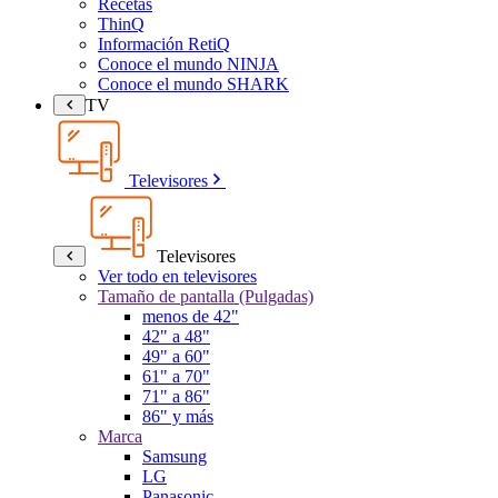
Recetas
ThinQ
Información RetiQ
Conoce el mundo NINJA
Conoce el mundo SHARK
TV
Televisores
Televisores
Ver todo en televisores
Tamaño de pantalla (Pulgadas)
menos de 42"
42" a 48"
49" a 60"
61" a 70"
71" a 86"
86" y más
Marca
Samsung
LG
Panasonic