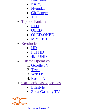
Kalley
Hyundai
Challenger
TCL
Tipo de Pantalla
LED
OLED
QLED-QNED
Mini LED
Resolución
HD
Full HD
4k - UHD
Sistema Operativo
Google TV
Tizen
Web OS
Roku TV
Características Especiales
Lifestyle
Zona Gamer y TV
Proyectores