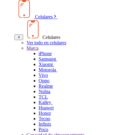
Celulares
Celulares
Ver todo en celulares
Marca
iPhone
Samsung
Xiaomi
Motorola
Vivo
Oppo
Realme
Nubia
TCL
Kalley
Huawei
Honor
Tecno
Infinix
Poco
Capacidad de almacenamiento