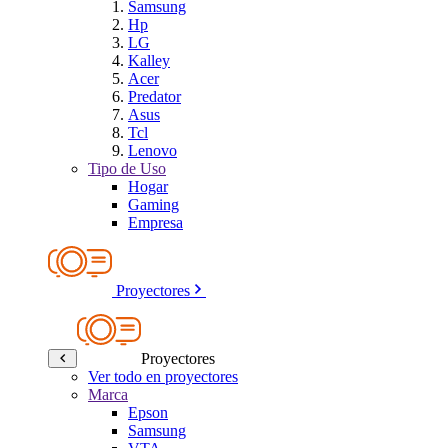
Samsung
Hp
LG
Kalley
Acer
Predator
Asus
Tcl
Lenovo
Tipo de Uso
Hogar
Gaming
Empresa
Proyectores
Proyectores
Ver todo en proyectores
Marca
Epson
Samsung