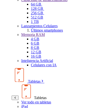
64 GB
128 GB
256 GB
512 GB
1 TB
Lanzamientos Celulares
Últimos smartphones
Memoria RAM
4 GB
6 GB
8 GB
12 GB
16 GB
Inteligencia Artificial
Celulares con IA
Tabletas
Tabletas
Ver todo en tabletas
iPad