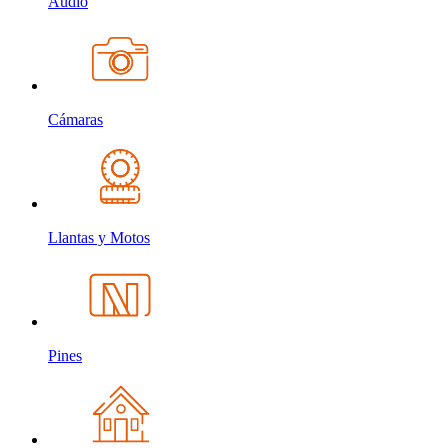
Audio
Cámaras
Llantas y Motos
Pines