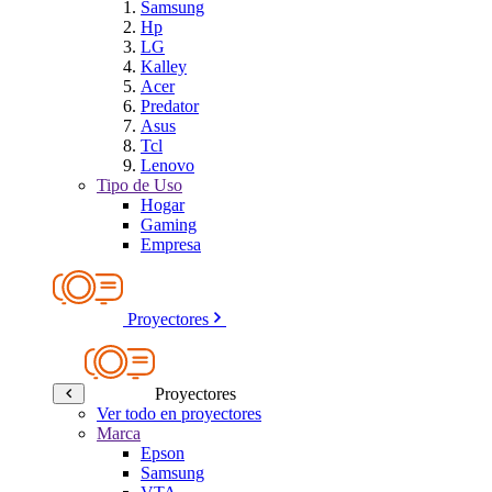
Samsung
Hp
LG
Kalley
Acer
Predator
Asus
Tcl
Lenovo
Tipo de Uso
Hogar
Gaming
Empresa
Proyectores
Proyectores
Ver todo en proyectores
Marca
Epson
Samsung