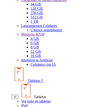
64 GB
128 GB
256 GB
512 GB
1 TB
Lanzamientos Celulares
Últimos smartphones
Memoria RAM
4 GB
6 GB
8 GB
12 GB
16 GB
Inteligencia Artificial
Celulares con IA
Tabletas
Tabletas
Ver todo en tabletas
iPad