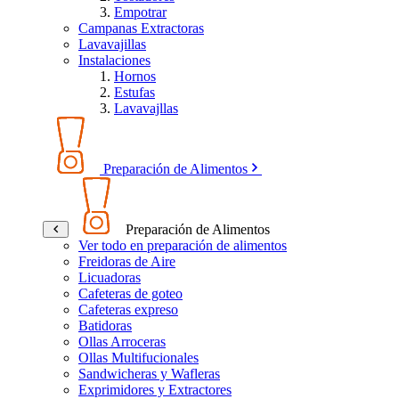
Empotrar
Campanas Extractoras
Lavavajillas
Instalaciones
Hornos
Estufas
Lavavajllas
Preparación de Alimentos
Preparación de Alimentos
Ver todo en preparación de alimentos
Freidoras de Aire
Licuadoras
Cafeteras de goteo
Cafeteras expreso
Batidoras
Ollas Arroceras
Ollas Multifucionales
Sandwicheras y Wafleras
Exprimidores y Extractores