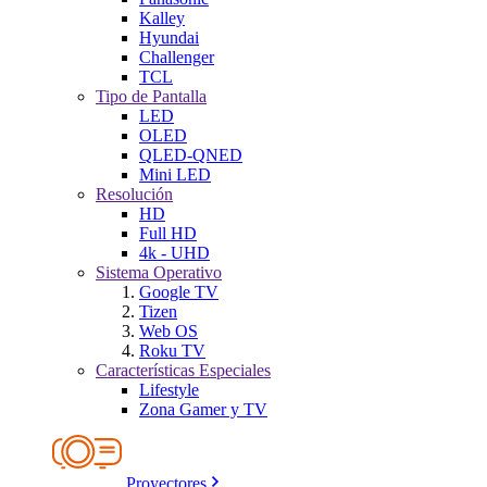
Kalley
Hyundai
Challenger
TCL
Tipo de Pantalla
LED
OLED
QLED-QNED
Mini LED
Resolución
HD
Full HD
4k - UHD
Sistema Operativo
Google TV
Tizen
Web OS
Roku TV
Características Especiales
Lifestyle
Zona Gamer y TV
Proyectores