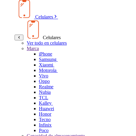
Celulares
Celulares
Ver todo en celulares
Marca
iPhone
Samsung
Xiaomi
Motorola
Vivo
Oppo
Realme
Nubia
TCL
Kalley
Huawei
Honor
Tecno
Infinix
Poco
Capacidad de almacenamiento