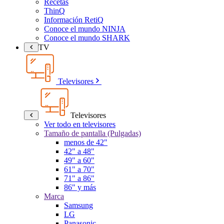
Recetas
ThinQ
Información RetiQ
Conoce el mundo NINJA
Conoce el mundo SHARK
TV
Televisores
Televisores
Ver todo en televisores
Tamaño de pantalla (Pulgadas)
menos de 42"
42" a 48"
49" a 60"
61" a 70"
71" a 86"
86" y más
Marca
Samsung
LG
Panasonic