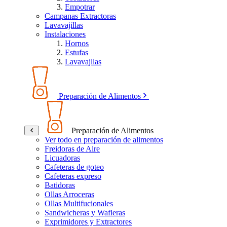
Empotrar
Campanas Extractoras
Lavavajillas
Instalaciones
Hornos
Estufas
Lavavajllas
Preparación de Alimentos
Preparación de Alimentos
Ver todo en preparación de alimentos
Freidoras de Aire
Licuadoras
Cafeteras de goteo
Cafeteras expreso
Batidoras
Ollas Arroceras
Ollas Multifucionales
Sandwicheras y Wafleras
Exprimidores y Extractores