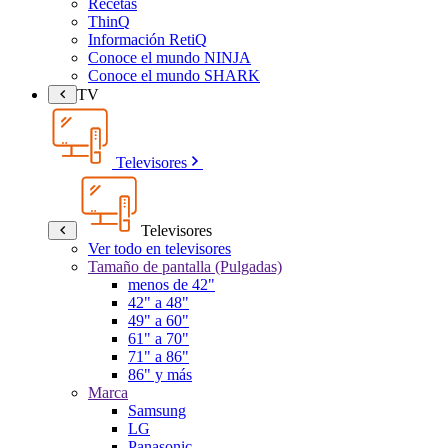
Recetas
ThinQ
Información RetiQ
Conoce el mundo NINJA
Conoce el mundo SHARK
TV
Televisores
Televisores
Ver todo en televisores
Tamaño de pantalla (Pulgadas)
menos de 42"
42" a 48"
49" a 60"
61" a 70"
71" a 86"
86" y más
Marca
Samsung
LG
Panasonic