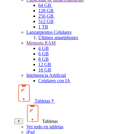
64 GB
128 GB
256 GB
512 GB
1 TB
Lanzamientos Celulares
Últimos smartphones
Memoria RAM
4 GB
6 GB
8 GB
12 GB
16 GB
Inteligencia Artificial
Celulares con IA
Tabletas
Tabletas
Ver todo en tabletas
iPad