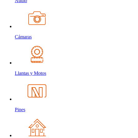
Audio
Cámaras
Llantas y Motos
Pines