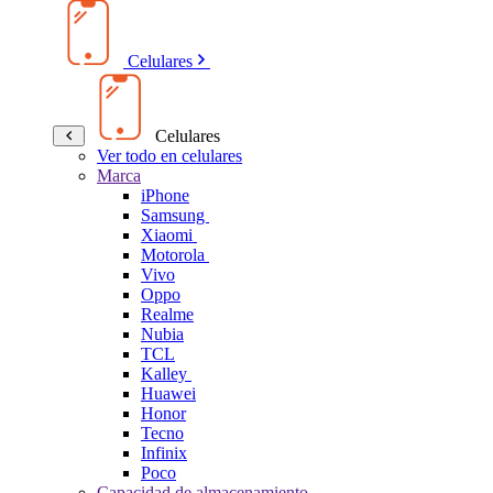
Celulares
Celulares
Ver todo en celulares
Marca
iPhone
Samsung
Xiaomi
Motorola
Vivo
Oppo
Realme
Nubia
TCL
Kalley
Huawei
Honor
Tecno
Infinix
Poco
Capacidad de almacenamiento