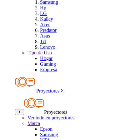
Samsung
Hp
LG
Kalley
Acer
Predator
Asus
Tcl
Lenovo
Tipo de Uso
Hogar
Gaming
Empresa
Proyectores
Proyectores
Ver todo en proyectores
Marca
Epson
Samsung