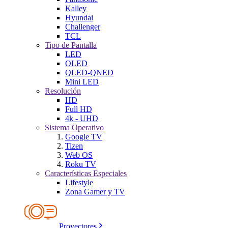
Kalley
Hyundai
Challenger
TCL
Tipo de Pantalla
LED
OLED
QLED-QNED
Mini LED
Resolución
HD
Full HD
4k - UHD
Sistema Operativo
Google TV
Tizen
Web OS
Roku TV
Características Especiales
Lifestyle
Zona Gamer y TV
Proyectores