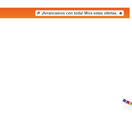
🎉 ¡Arrancamos con toda! Mira estas ofertas. 🔥