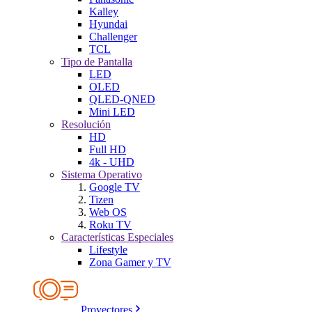
Kalley
Hyundai
Challenger
TCL
Tipo de Pantalla
LED
OLED
QLED-QNED
Mini LED
Resolución
HD
Full HD
4k - UHD
Sistema Operativo
Google TV
Tizen
Web OS
Roku TV
Características Especiales
Lifestyle
Zona Gamer y TV
Proyectores