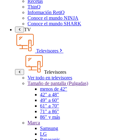
Recetas
ThinQ
Información RetiQ
Conoce el mundo NINJA
Conoce el mundo SHARK
TV
Televisores
Televisores
Ver todo en televisores
Tamaño de pantalla (Pulgadas)
menos de 42"
42" a 48"
49" a 60"
61" a 70"
71" a 86"
86" y más
Marca
Samsung
LG
Panasonic