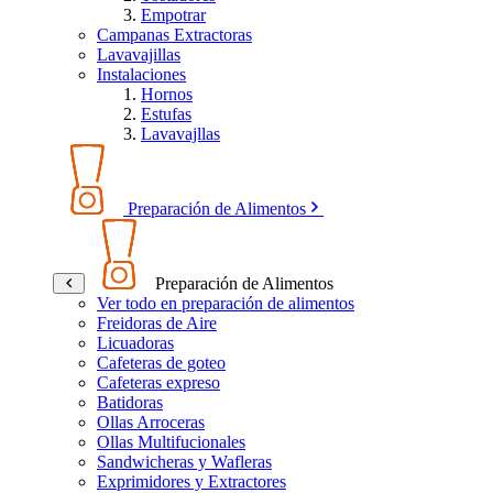
Empotrar
Campanas Extractoras
Lavavajillas
Instalaciones
Hornos
Estufas
Lavavajllas
Preparación de Alimentos
Preparación de Alimentos
Ver todo en preparación de alimentos
Freidoras de Aire
Licuadoras
Cafeteras de goteo
Cafeteras expreso
Batidoras
Ollas Arroceras
Ollas Multifucionales
Sandwicheras y Wafleras
Exprimidores y Extractores