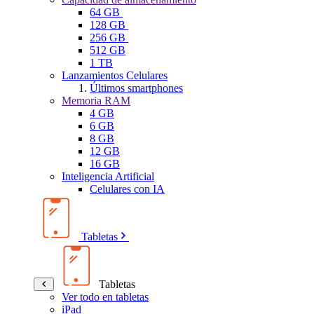
64 GB
128 GB
256 GB
512 GB
1 TB
Lanzamientos Celulares
Últimos smartphones
Memoria RAM
4 GB
6 GB
8 GB
12 GB
16 GB
Inteligencia Artificial
Celulares con IA
Tabletas
Tabletas
Ver todo en tabletas
iPad