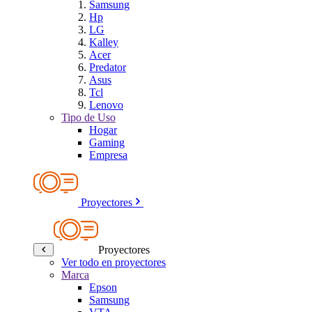
Samsung
Hp
LG
Kalley
Acer
Predator
Asus
Tcl
Lenovo
Tipo de Uso
Hogar
Gaming
Empresa
Proyectores
Proyectores
Ver todo en proyectores
Marca
Epson
Samsung