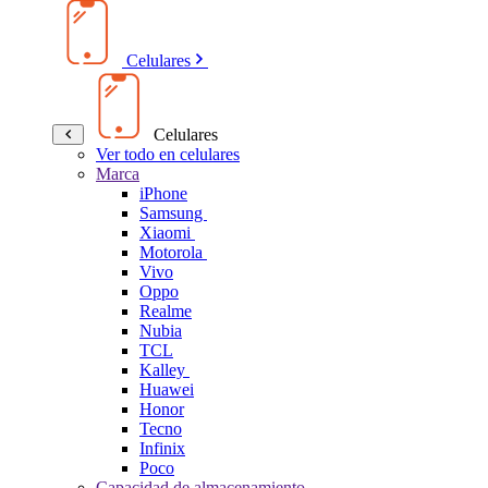
Celulares
Celulares
Ver todo en celulares
Marca
iPhone
Samsung
Xiaomi
Motorola
Vivo
Oppo
Realme
Nubia
TCL
Kalley
Huawei
Honor
Tecno
Infinix
Poco
Capacidad de almacenamiento