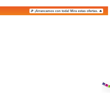
🎉 ¡Arrancamos con toda! Mira estas ofertas. 🔥