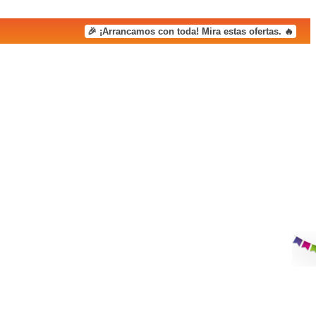
🎉 ¡Arrancamos con toda! Mira estas ofertas. 🔥