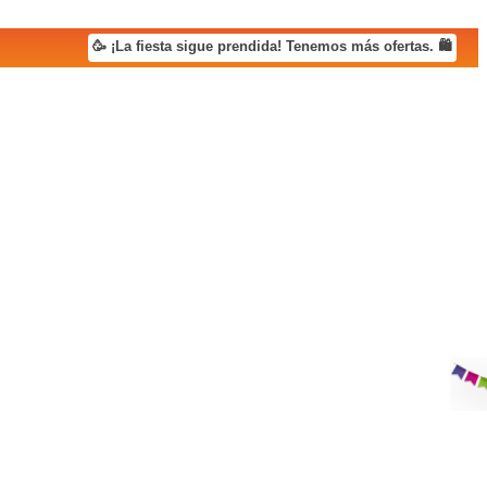
🥳 ¡La fiesta sigue prendida! Tenemos más ofertas. 🛍️