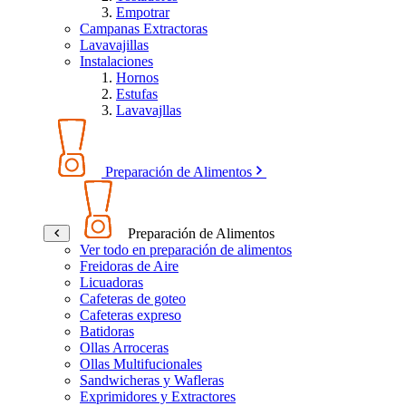
Empotrar
Campanas Extractoras
Lavavajillas
Instalaciones
Hornos
Estufas
Lavavajllas
Preparación de Alimentos
Preparación de Alimentos
Ver todo en preparación de alimentos
Freidoras de Aire
Licuadoras
Cafeteras de goteo
Cafeteras expreso
Batidoras
Ollas Arroceras
Ollas Multifucionales
Sandwicheras y Wafleras
Exprimidores y Extractores