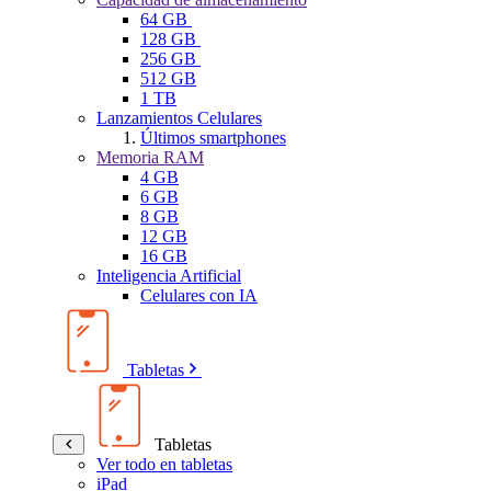
64 GB
128 GB
256 GB
512 GB
1 TB
Lanzamientos Celulares
Últimos smartphones
Memoria RAM
4 GB
6 GB
8 GB
12 GB
16 GB
Inteligencia Artificial
Celulares con IA
Tabletas
Tabletas
Ver todo en tabletas
iPad