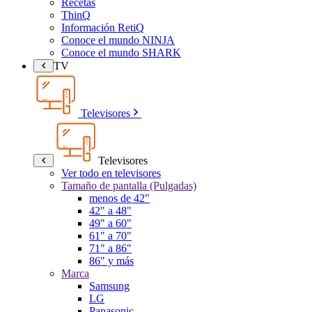
Recetas
ThinQ
Información RetiQ
Conoce el mundo NINJA
Conoce el mundo SHARK
TV
Televisores
Televisores
Ver todo en televisores
Tamaño de pantalla (Pulgadas)
menos de 42"
42" a 48"
49" a 60"
61" a 70"
71" a 86"
86" y más
Marca
Samsung
LG
Panasonic