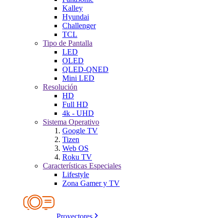
Kalley
Hyundai
Challenger
TCL
Tipo de Pantalla
LED
OLED
QLED-QNED
Mini LED
Resolución
HD
Full HD
4k - UHD
Sistema Operativo
Google TV
Tizen
Web OS
Roku TV
Características Especiales
Lifestyle
Zona Gamer y TV
Proyectores