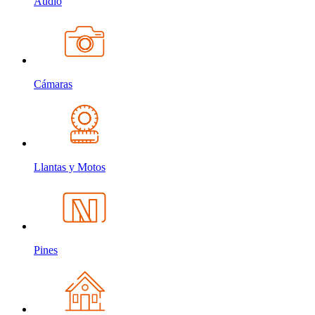
Audio
Cámaras
Llantas y Motos
Pines