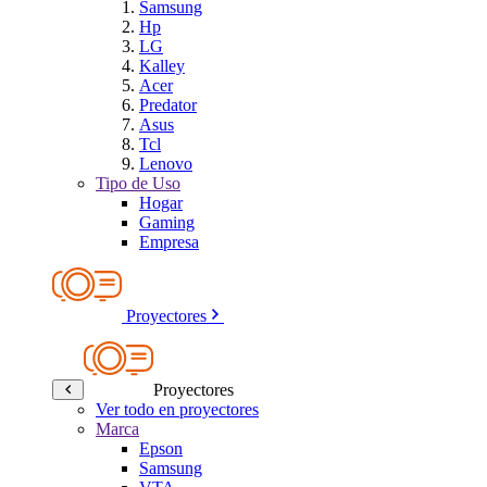
Samsung
Hp
LG
Kalley
Acer
Predator
Asus
Tcl
Lenovo
Tipo de Uso
Hogar
Gaming
Empresa
Proyectores
Proyectores
Ver todo en proyectores
Marca
Epson
Samsung