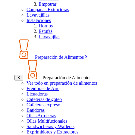
Empotrar
Campanas Extractoras
Lavavajillas
Instalaciones
Hornos
Estufas
Lavavajllas
Preparación de Alimentos
Preparación de Alimentos
Ver todo en preparación de alimentos
Freidoras de Aire
Licuadoras
Cafeteras de goteo
Cafeteras expreso
Batidoras
Ollas Arroceras
Ollas Multifucionales
Sandwicheras y Wafleras
Exprimidores y Extractores