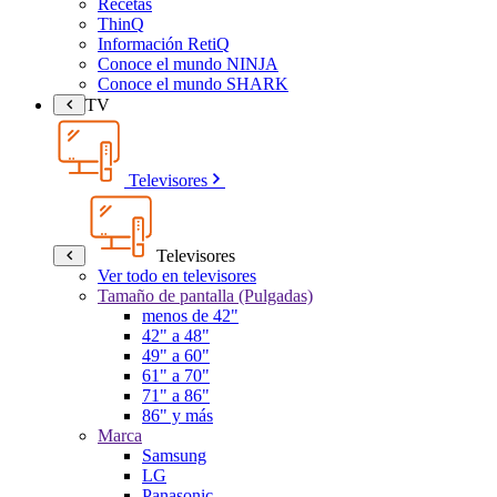
Recetas
ThinQ
Información RetiQ
Conoce el mundo NINJA
Conoce el mundo SHARK
TV
Televisores
Televisores
Ver todo en televisores
Tamaño de pantalla (Pulgadas)
menos de 42"
42" a 48"
49" a 60"
61" a 70"
71" a 86"
86" y más
Marca
Samsung
LG
Panasonic