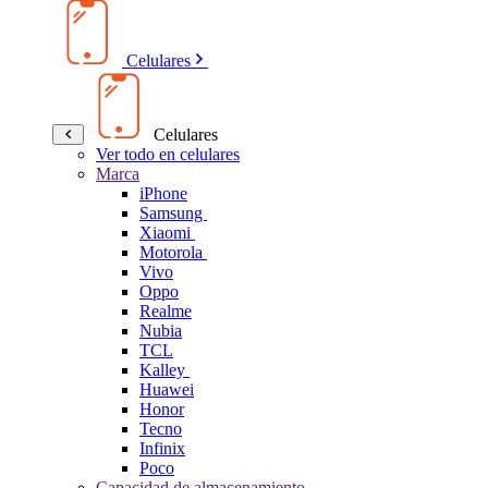
Celulares
Celulares
Ver todo en celulares
Marca
iPhone
Samsung
Xiaomi
Motorola
Vivo
Oppo
Realme
Nubia
TCL
Kalley
Huawei
Honor
Tecno
Infinix
Poco
Capacidad de almacenamiento