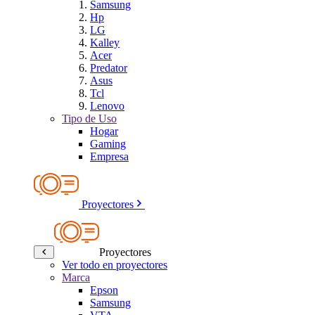
Samsung
Hp
LG
Kalley
Acer
Predator
Asus
Tcl
Lenovo
Tipo de Uso
Hogar
Gaming
Empresa
Proyectores
Proyectores
Ver todo en proyectores
Marca
Epson
Samsung