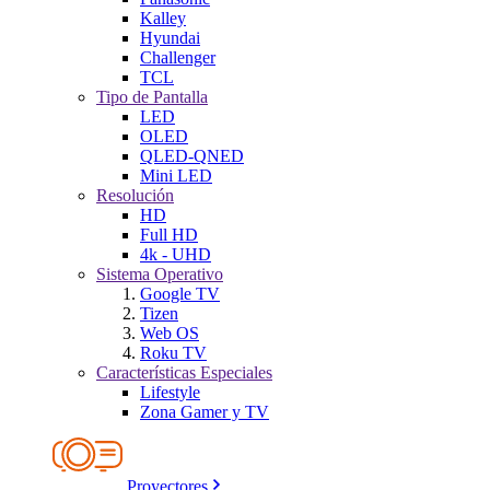
Kalley
Hyundai
Challenger
TCL
Tipo de Pantalla
LED
OLED
QLED-QNED
Mini LED
Resolución
HD
Full HD
4k - UHD
Sistema Operativo
Google TV
Tizen
Web OS
Roku TV
Características Especiales
Lifestyle
Zona Gamer y TV
Proyectores