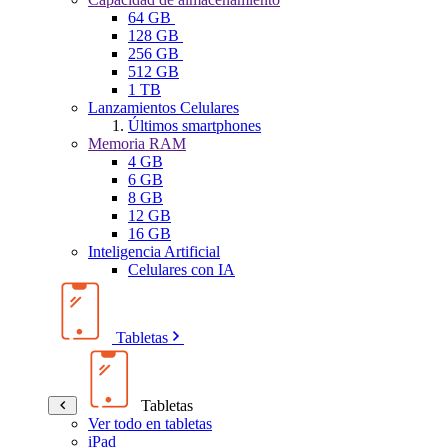
64 GB
128 GB
256 GB
512 GB
1 TB
Lanzamientos Celulares
Últimos smartphones
Memoria RAM
4 GB
6 GB
8 GB
12 GB
16 GB
Inteligencia Artificial
Celulares con IA
Tabletas
Tabletas
Ver todo en tabletas
iPad