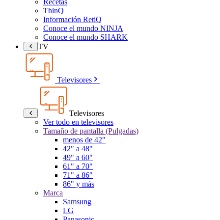
Recetas
ThinQ
Información RetiQ
Conoce el mundo NINJA
Conoce el mundo SHARK
TV
Televisores
Televisores
Ver todo en televisores
Tamaño de pantalla (Pulgadas)
menos de 42"
42" a 48"
49" a 60"
61" a 70"
71" a 86"
86" y más
Marca
Samsung
LG
Panasonic