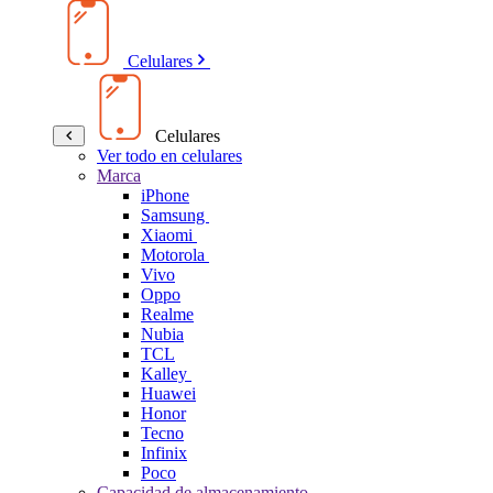
Celulares
Celulares
Ver todo en celulares
Marca
iPhone
Samsung
Xiaomi
Motorola
Vivo
Oppo
Realme
Nubia
TCL
Kalley
Huawei
Honor
Tecno
Infinix
Poco
Capacidad de almacenamiento