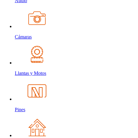
Audio
Cámaras
Llantas y Motos
Pines