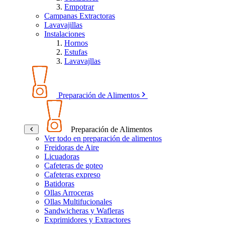
Empotrar
Campanas Extractoras
Lavavajillas
Instalaciones
Hornos
Estufas
Lavavajllas
Preparación de Alimentos
Preparación de Alimentos
Ver todo en preparación de alimentos
Freidoras de Aire
Licuadoras
Cafeteras de goteo
Cafeteras expreso
Batidoras
Ollas Arroceras
Ollas Multifucionales
Sandwicheras y Wafleras
Exprimidores y Extractores