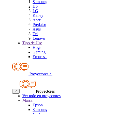
Samsung
Hp
LG
Kalley
Acer
Predator
Asus
Tcl
Lenovo
Tipo de Uso
Hogar
Gaming
Empresa
Proyectores
Proyectores
Ver todo en proyectores
Marca
Epson
Samsung