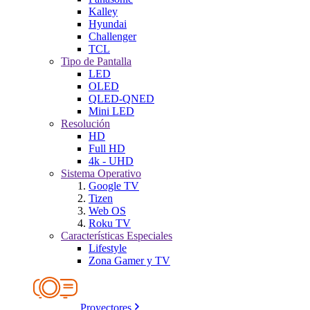
Kalley
Hyundai
Challenger
TCL
Tipo de Pantalla
LED
OLED
QLED-QNED
Mini LED
Resolución
HD
Full HD
4k - UHD
Sistema Operativo
Google TV
Tizen
Web OS
Roku TV
Características Especiales
Lifestyle
Zona Gamer y TV
Proyectores