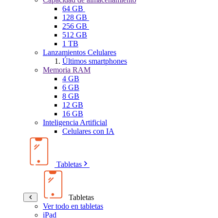
64 GB
128 GB
256 GB
512 GB
1 TB
Lanzamientos Celulares
Últimos smartphones
Memoria RAM
4 GB
6 GB
8 GB
12 GB
16 GB
Inteligencia Artificial
Celulares con IA
Tabletas
Tabletas
Ver todo en tabletas
iPad