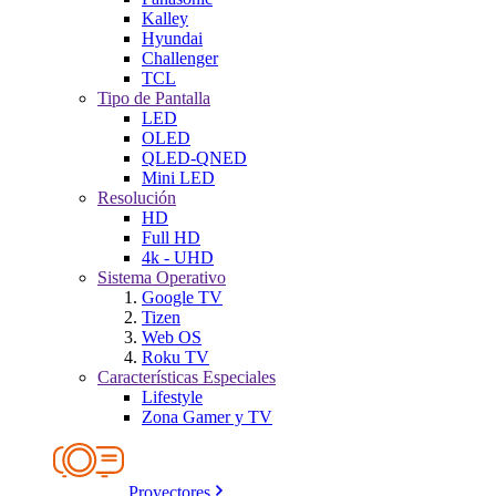
Kalley
Hyundai
Challenger
TCL
Tipo de Pantalla
LED
OLED
QLED-QNED
Mini LED
Resolución
HD
Full HD
4k - UHD
Sistema Operativo
Google TV
Tizen
Web OS
Roku TV
Características Especiales
Lifestyle
Zona Gamer y TV
Proyectores