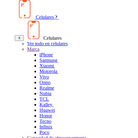
Celulares
Celulares
Ver todo en celulares
Marca
iPhone
Samsung
Xiaomi
Motorola
Vivo
Oppo
Realme
Nubia
TCL
Kalley
Huawei
Honor
Tecno
Infinix
Poco
Capacidad de almacenamiento