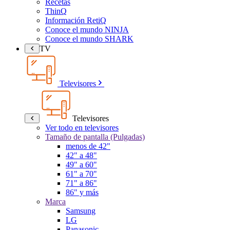
Recetas
ThinQ
Información RetiQ
Conoce el mundo NINJA
Conoce el mundo SHARK
TV
Televisores
Televisores
Ver todo en televisores
Tamaño de pantalla (Pulgadas)
menos de 42"
42" a 48"
49" a 60"
61" a 70"
71" a 86"
86" y más
Marca
Samsung
LG
Panasonic