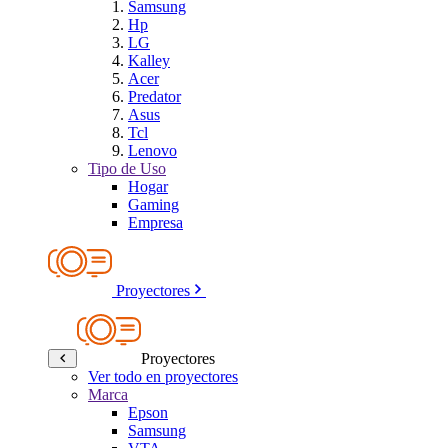
Samsung
Hp
LG
Kalley
Acer
Predator
Asus
Tcl
Lenovo
Tipo de Uso
Hogar
Gaming
Empresa
Proyectores
Proyectores
Ver todo en proyectores
Marca
Epson
Samsung