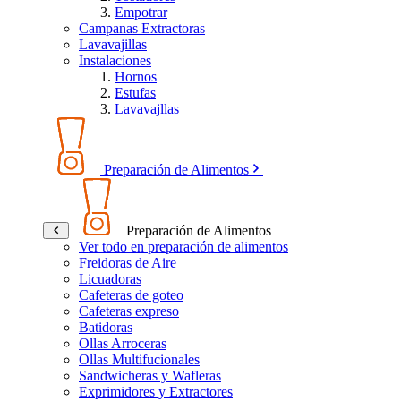
Empotrar
Campanas Extractoras
Lavavajillas
Instalaciones
Hornos
Estufas
Lavavajllas
Preparación de Alimentos
Preparación de Alimentos
Ver todo en preparación de alimentos
Freidoras de Aire
Licuadoras
Cafeteras de goteo
Cafeteras expreso
Batidoras
Ollas Arroceras
Ollas Multifucionales
Sandwicheras y Wafleras
Exprimidores y Extractores