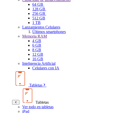
64 GB
128 GB
256 GB
512 GB
1 TB
Lanzamientos Celulares
Últimos smartphones
Memoria RAM
4 GB
6 GB
8 GB
12 GB
16 GB
Inteligencia Artificial
Celulares con IA
Tabletas
Tabletas
Ver todo en tabletas
iPad