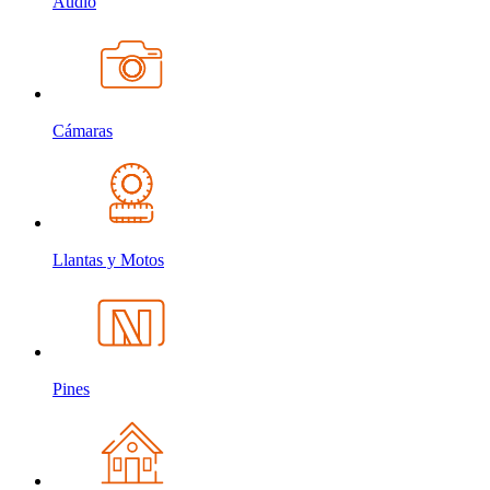
Audio
Cámaras
Llantas y Motos
Pines