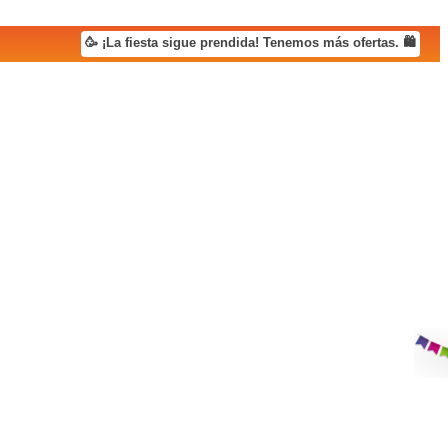
🥳 ¡La fiesta sigue prendida! Tenemos más ofertas. 🛍️