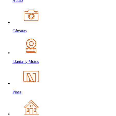
Audio
Cámaras
Llantas y Motos
Pines