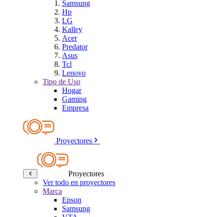
Samsung
Hp
LG
Kalley
Acer
Predator
Asus
Tcl
Lenovo
Tipo de Uso
Hogar
Gaming
Empresa
Proyectores
Proyectores
Ver todo en proyectores
Marca
Epson
Samsung