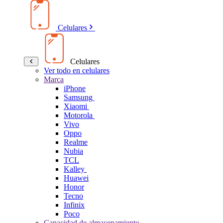
Celulares
Celulares
Ver todo en celulares
Marca
iPhone
Samsung
Xiaomi
Motorola
Vivo
Oppo
Realme
Nubia
TCL
Kalley
Huawei
Honor
Tecno
Infinix
Poco
Capacidad de almacenamiento