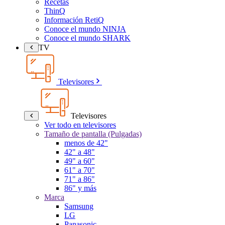
Recetas
ThinQ
Información RetiQ
Conoce el mundo NINJA
Conoce el mundo SHARK
TV
Televisores
Televisores
Ver todo en televisores
Tamaño de pantalla (Pulgadas)
menos de 42"
42" a 48"
49" a 60"
61" a 70"
71" a 86"
86" y más
Marca
Samsung
LG
Panasonic