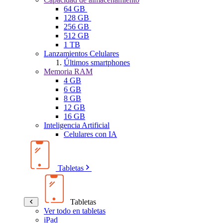
64 GB
128 GB
256 GB
512 GB
1 TB
Lanzamientos Celulares
Últimos smartphones
Memoria RAM
4 GB
6 GB
8 GB
12 GB
16 GB
Inteligencia Artificial
Celulares con IA
Tabletas
Tabletas
Ver todo en tabletas
iPad