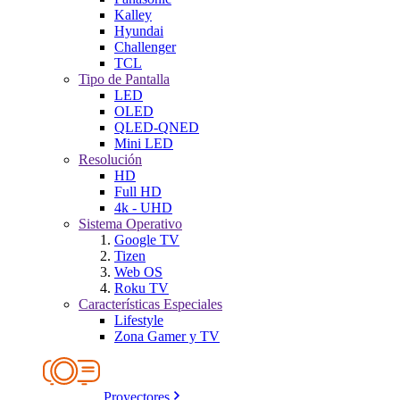
Kalley
Hyundai
Challenger
TCL
Tipo de Pantalla
LED
OLED
QLED-QNED
Mini LED
Resolución
HD
Full HD
4k - UHD
Sistema Operativo
Google TV
Tizen
Web OS
Roku TV
Características Especiales
Lifestyle
Zona Gamer y TV
Proyectores