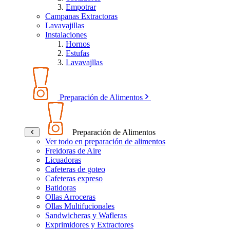
Empotrar
Campanas Extractoras
Lavavajillas
Instalaciones
Hornos
Estufas
Lavavajllas
Preparación de Alimentos
Preparación de Alimentos
Ver todo en preparación de alimentos
Freidoras de Aire
Licuadoras
Cafeteras de goteo
Cafeteras expreso
Batidoras
Ollas Arroceras
Ollas Multifucionales
Sandwicheras y Wafleras
Exprimidores y Extractores